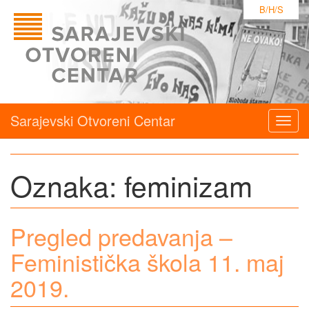
B/H/S
Sarajevski Otvoreni Centar
Togg
navig
Oznaka:
feminizam
Pregled predavanja –
Feministička škola 11. maj
2019.