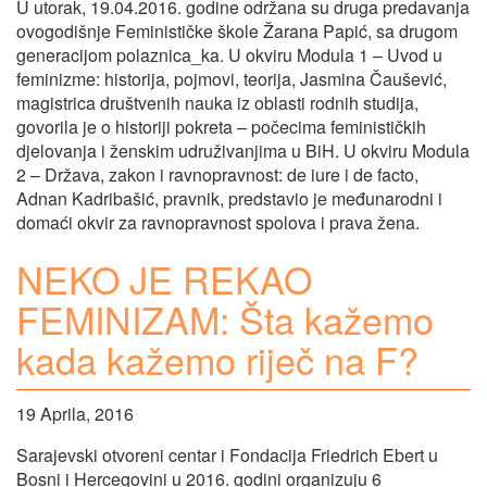
U utorak, 19.04.2016. godine održana su druga predavanja
ovogodišnje Feminističke škole Žarana Papić, sa drugom
generacijom polaznica_ka. U okviru Modula 1 – Uvod u
feminizme: historija, pojmovi, teorija, Jasmina Čaušević,
magistrica društvenih nauka iz oblasti rodnih studija,
govorila je o historiji pokreta – počecima feminističkih
djelovanja i ženskim udruživanjima u BiH. U okviru Modula
2 – Država, zakon i ravnopravnost: de iure i de facto,
Adnan Kadribašić, pravnik, predstavio je međunarodni i
domaći okvir za ravnopravnost spolova i prava žena.
NEKO JE REKAO
FEMINIZAM: Šta kažemo
kada kažemo riječ na F?
19 Aprila, 2016
Sarajevski otvoreni centar i Fondacija Friedrich Ebert u
Bosni i Hercegovini u 2016. godini organizuju 6