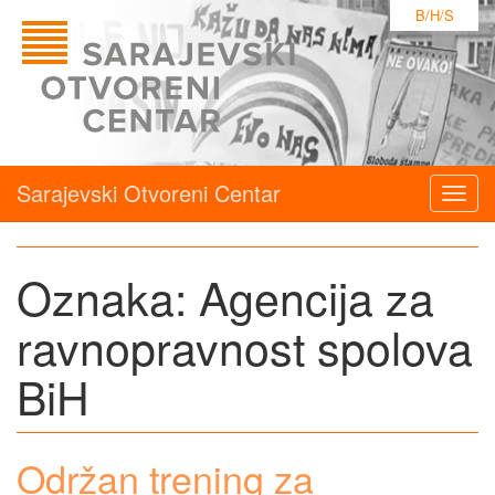
B/H/S
Sarajevski Otvoreni Centar
Togg
navig
Oznaka:
Agencija za
ravnopravnost spolova
BiH
Održan trening za