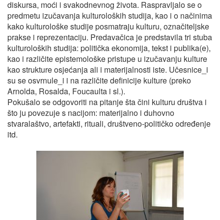
diskursa, moći i svakodnevnog života. Raspravljalo se o
predmetu izučavanja kulturoloških studija, kao i o načinima
kako kulturološke studije posmatraju kulturu, označiteljske
prakse i reprezentaciju. Predavačica je predstavila tri stuba
kulturoloških studija: politička ekonomija, tekst i publika(e),
kao i različite epistemološke pristupe u izučavanju kulture
kao strukture osjećanja ali i materijalnosti iste. Učesnice_i
su se osvrnule_i i na različite definicije kulture (preko
Arnolda, Rosalda, Foucaulta i sl.).
Pokušalo se odgovoriti na pitanje šta čini kulturu društva i
što ju povezuje s nacijom: materijalno i duhovno
stvaralaštvo, artefakti, rituali, društveno-političko određenje
itd.