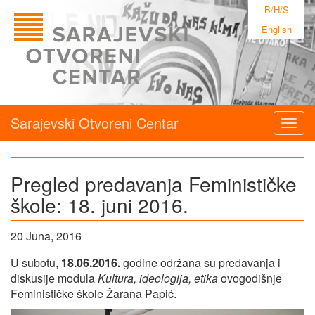
B/H/S
English
Sarajevski Otvoreni Centar
Togg
navig
Pregled predavanja Feminističke
škole: 18. juni 2016.
20 Juna, 2016
U subotu,
18.06.2016.
godine održana su predavanja i
diskusije
modula
Kultura, ideologija, etika
ovogodišnje
Feminističke škole Žarana Papić.