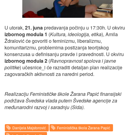
U utorak,
21. juna
predavanja počinju u 17:30h. U okviru
izbornog
modula 1
(
Kultura, ideologija, etika
), Amila
Ždralović će govoriti o feminizmu, liberalizmu,
komunitarizmu, problemima postizanja teorijskog
konsenzusa u definisanju pravde i pravednosti. U okviru
izbornog modula 2
(
Ravnopravnost spolova i javne
politike
) učesnice_i će razraditi detaljan plan realizacije
zagovaračkih aktivnosti za naredni period.
Realizaciju Feminističke škole Žarana Papić finansijski
podržava Švedska vlada putem Švedske agencije za
međunarodni razvoj i saradnju (Sida).
Danijela Majstorović
Feministička škola Žarana Papić