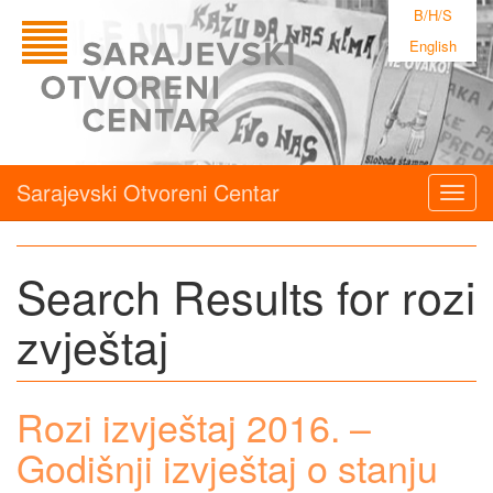
B/H/S
English
Sarajevski Otvoreni Centar
Togg
navig
Search Results for rozi
zvještaj
Rozi izvještaj 2016. –
Godišnji izvještaj o stanju