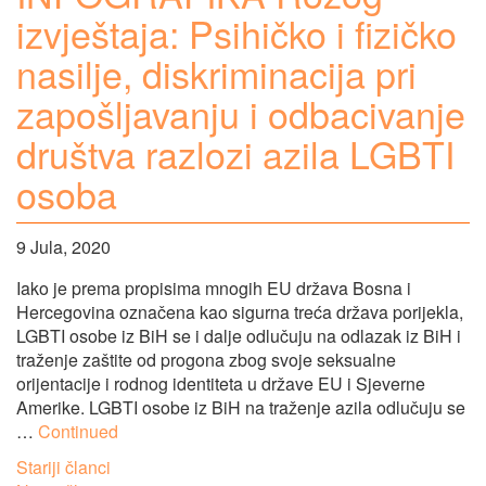
izvještaja: Psihičko i fizičko
nasilje, diskriminacija pri
zapošljavanju i odbacivanje
društva razlozi azila LGBTI
osoba
9 Jula, 2020
Iako je prema propisima mnogih EU država Bosna i
Hercegovina označena kao sigurna treća država porijekla,
LGBTI osobe iz BiH se i dalje odlučuju na odlazak iz BiH i
traženje zaštite od progona zbog svoje seksualne
orijentacije i rodnog identiteta u države EU i Sjeverne
Amerike. LGBTI osobe iz BiH na traženje azila odlučuju se
…
Continued
Navigacija
Stariji članci