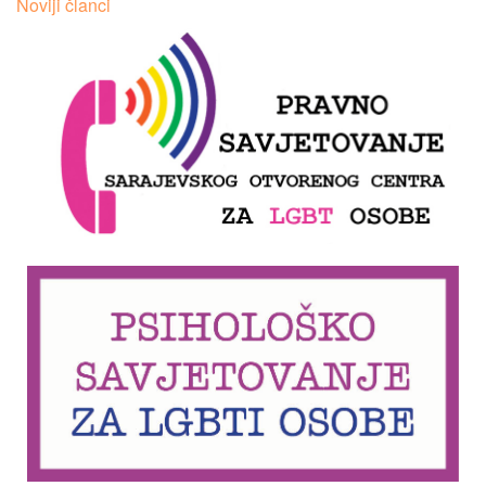
Noviji članci
člancima