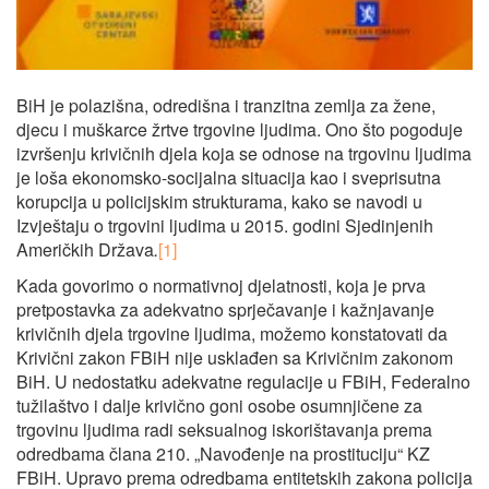
BiH je polazišna, odredišna i tranzitna zemlja za žene,
djecu i muškarce žrtve trgovine ljudima. Ono što pogoduje
izvršenju krivičnih djela koja se odnose na trgovinu ljudima
je loša ekonomsko-socijalna situacija kao i sveprisutna
korupcija u policijskim strukturama, kako se navodi u
Izvještaju o trgovini ljudima u 2015. godini Sjedinjenih
Američkih Država
.
[1]
Kada govorimo o normativnoj djelatnosti, koja je prva
pretpostavka za adekvatno sprječavanje i kažnjavanje
krivičnih djela trgovine ljudima, možemo konstatovati da
Krivični zakon FBiH nije usklađen sa Krivičnim zakonom
BiH. U nedostatku adekvatne regulacije u FBiH, Federalno
tužilaštvo i dalje krivično goni osobe osumnjičene za
trgovinu ljudima radi seksualnog iskorištavanja prema
odredbama člana 210. „Navođenje na prostituciju“ KZ
FBiH. Upravo prema odredbama entitetskih zakona policija