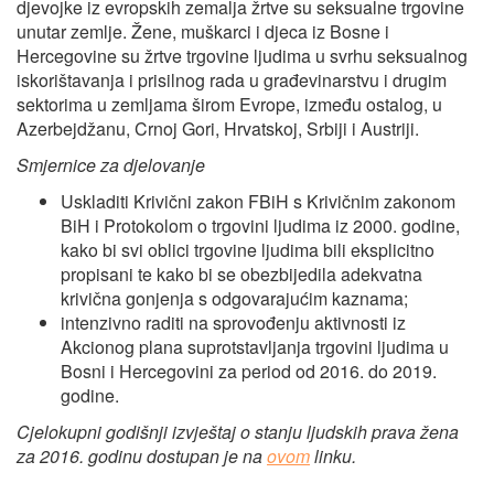
djevojke iz evropskih zemalja žrtve su seksualne trgovine
unutar zemlje. Žene, muškarci i djeca iz Bosne i
Hercegovine su žrtve trgovine ljudima u svrhu seksualnog
iskorištavanja i prisilnog rada u građevinarstvu i drugim
sektorima u zemljama širom Evrope, između ostalog, u
Azerbejdžanu, Crnoj Gori, Hrvatskoj, Srbiji i Austriji.
Smjernice za djelovanje
Uskladiti Krivični zakon FBiH s Krivičnim zakonom
BiH i Protokolom o trgovini ljudima iz 2000. godine,
kako bi svi oblici trgovine ljudima bili eksplicitno
propisani te kako bi se obezbijedila adekvatna
krivična gonjenja s odgovarajućim kaznama;
intenzivno raditi na sprovođenju aktivnosti iz
Akcionog plana suprotstavljanja trgovini ljudima u
Bosni i Hercegovini za period od 2016. do 2019.
godine.
Cjelokupni godišnji izvještaj o stanju ljudskih prava žena
za 2016. godinu dostupan je na
ovom
linku.
—