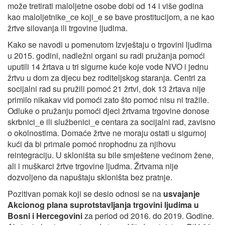
može tretirati maloljetne osobe dobi od 14 i više godina
kao maloljetnike_ce koji_e se bave prostitucijom, a ne kao
žrtve silovanja ili trgovine ljudima.
Kako se navodi u pomenutom Izvještaju o trgovini ljudima
u 2015. godini, nadležni organi su radi pružanja pomoći
uputili 14 žrtava u tri sigurne kuće koje vode NVO i jednu
žrtvu u dom za djecu bez roditeljskog staranja. Centri za
socijalni rad su pružili pomoć 21 žrtvi, dok 13 žrtava nije
primilo nikakav vid pomoći zato što pomoć nisu ni tražile.
Odluke o pružanju pomoći djeci žrtvama trgovine donose
skrbnici_e ili službenici_e centara za socijalni rad, zavisno
o okolnostima. Domaće žrtve ne moraju ostati u sigurnoj
kući da bi primale pomoć nrophodnu za njihovu
reintegraciju. U skloništa su bile smještene većinom žene,
ali i muškarci žrtve trgovine ljudma. Žrtvama nije
dozvoljeno da napuštaju skloništa bez pratnje.
Pozitivan pomak koji se desio odnosi se na
usvajanje
Akcionog plana suprotstavljanja trgovini ljudima u
Bosni i Hercegovini
za period od 2016. do 2019. Godine.