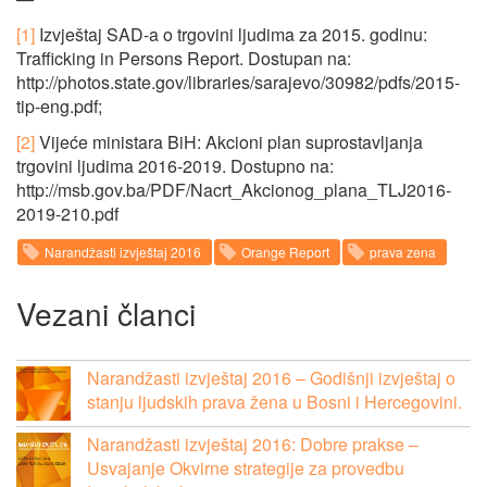
[1]
Izvještaj SAD-a o trgovini ljudima za 2015. godinu:
Trafficking in Persons Report. Dostupan na:
http://photos.state.gov/libraries/sarajevo/30982/pdfs/2015-
tip-eng.pdf;
[2]
Vijeće ministara BiH: Akcioni plan suprostavljanja
trgovini ljudima 2016-2019. Dostupno na:
http://msb.gov.ba/PDF/Nacrt_Akcionog_plana_TLJ2016-
2019-210.pdf
Narandžasti izvještaj 2016
Orange Report
prava zena
Vezani članci
Narandžasti izvještaj 2016 – Godišnji izvještaj o
stanju ljudskih prava žena u Bosni i Hercegovini.
Narandžasti izvještaj 2016: Dobre prakse –
Usvajanje Okvirne strategije za provedbu