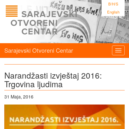
B/H/S
English
Sarajevski Otvoreni Centar
Togg
navig
Narandžasti izvještaj 2016:
Trgovina ljudima
31 Maja, 2016