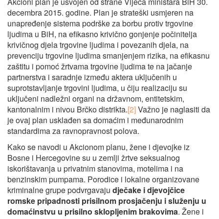
Akcioni plan je usvojen od strane Vijeća ministara BiH 30.
decembra 2015. godine. Plan je strateški usmjeren na
unapređenje sistema podrške za borbu protiv trgovine
ljudima u BiH, na efikasno krivično gonjenje počinitelja
krivičnog djela trgovine ljudima i povezanih djela, na
prevenciju trgovine ljudima smanjenjem rizika, na efikasnu
zaštitu i pomoć žrtvama trgovine ljudima te na jačanje
partnerstva i saradnje između aktera uključenih u
suprotstavljanje trgovini ljudima, u čiju realizaciju su
uključeni nadležni organi na državnom, entitetskim,
kantonalnim i nivou Brčko distrikta.
[2]
Važno je naglasiti da
je ovaj plan usklađen sa domaćim i međunarodnim
standardima za ravnopravnost polova.
Kako se navodi u Akcionom planu, žene i djevojke iz
Bosne i Hercegovine su u zemlji žrtve seksualnog
iskorištavanja u privatnim stanovima, motelima i na
benzinskim pumpama. Porodice i lokalne organizovane
kriminalne grupe podvrgavaju
dječake i djevojčice
romske pripadnosti prisilnom prosjačenju i služenju u
domaćinstvu u prisilno sklopljenim brakovima
. Žene i