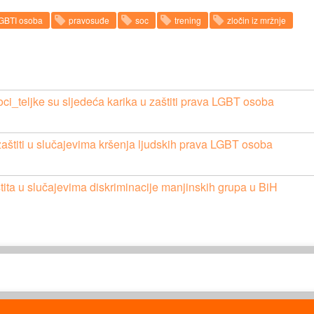
LGBTI osoba
pravosuđe
soc
trening
zločin iz mržnje
ioci_teljke su sljedeća karika u zaštiti prava LGBT osoba
zaštiti u slučajevima kršenja ljudskih prava LGBT osoba
ita u slučajevima diskriminacije manjinskih grupa u BiH