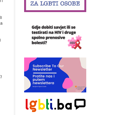
 i
li
ja
i
I