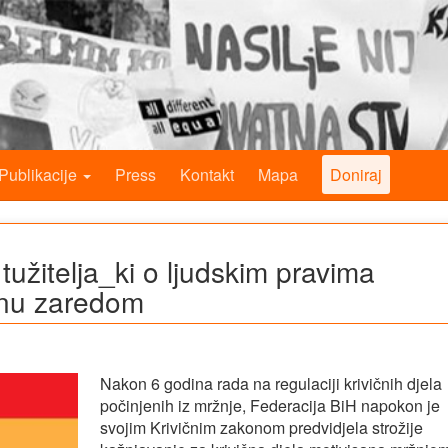
Publikacije
Press
Kontakt
Mapa
Doniraj
 tužitelja_ki o ljudskim pravima
inu zaredom
Nakon 6 godina rada na regulaciji krivičnih djela
počinjenih iz mržnje, Federacija BiH napokon je
svojim Krivičnim zakonom predvidjela strožije