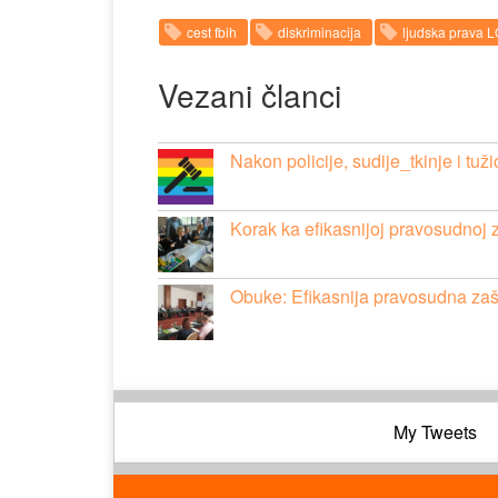
cest fbih
diskriminacija
ljudska prava 
Vezani članci
Nakon policije, sudije_tkinje i tuž
Korak ka efikasnijoj pravosudnoj 
Obuke: Efikasnija pravosudna zašt
My Tweets