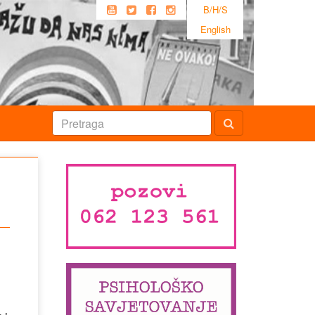
B/H/S
English