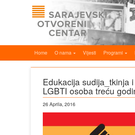
Home
O nama
Vijesti
Programi
Edukacija sudija_tkinja i
LGBTI osoba treću god
26 Aprila, 2016