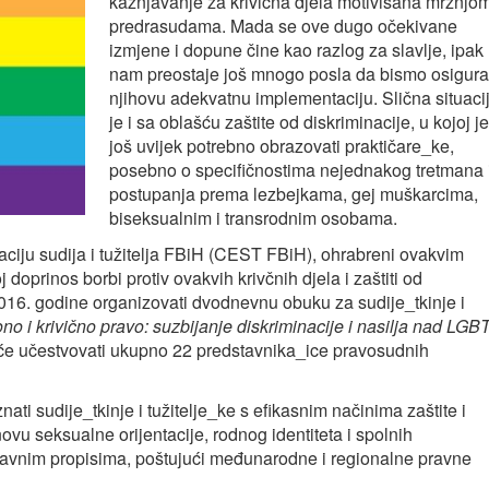
kažnjavanje za krivična djela motivisana mržnjom
predrasudama. Mada se ove dugo očekivane
izmjene i dopune čine kao razlog za slavlje, ipak
nam preostaje još mnogo posla da bismo osigura
njihovu adekvatnu implementaciju. Slična situaci
je i sa oblašću zaštite od diskriminacije, u kojoj je
još uvijek potrebno obrazovati praktičare_ke,
posebno o specifičnostima nejednakog tretmana 
postupanja prema lezbejkama, gej muškarcima,
biseksualnim i transrodnim osobama.
aciju sudija i tužitelja FBiH (CEST FBiH), ohrabreni ovakvim
 doprinos borbi protiv ovakvih krivčnih djela i zaštiti od
2016. godine organizovati dvodnevnu obuku za sudije_tkinje i
no i krivično pravo: suzbijanje diskriminacije i nasilja nad LGBT
će učestvovati ukupno 22 predstavnika_ice pravosudnih
znati sudije_tkinje i tužitelje_ke s efikasnim načinima zaštite i
ovu seksualne orijentacije, rodnog identiteta i spolnih
pravnim propisima, poštujući međunarodne i regionalne pravne