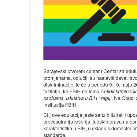
Sarajevski otvoreni centar i Centar za eduk
promjenama, odlučili su nastaviti davati svoj
diskriminacije, te će u periodu 9-10. maja 
tužitelje_ke FBiH na temu
Antidiskriminacio
osobama, iskustva u BiH i regiji.
Na Obuci 
institucija FBiH.
Cilj ove edukacije jeste senzibilizirati i upo
procesuiranja kršenja ljudskih prava na osn
karakteristika u BiH, u skladu s domaćim 
standarde.