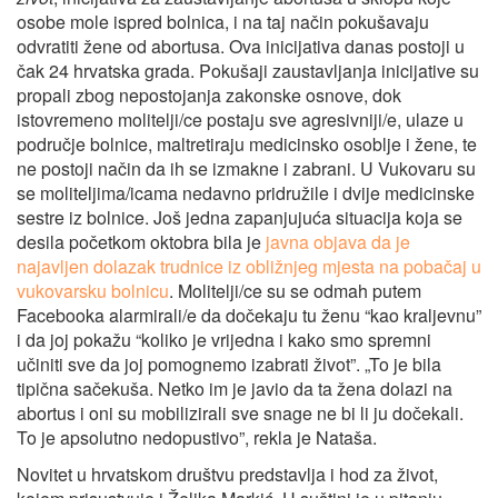
osobe mole ispred bolnica, i na taj način pokušavaju
odvratiti žene od abortusa. Ova inicijativa danas postoji u
čak 24 hrvatska grada. Pokušaji zaustavljanja inicijative su
propali zbog nepostojanja zakonske osnove, dok
istovremeno molitelji/ce postaju sve agresivniji/e, ulaze u
područje bolnice, maltretiraju medicinsko osoblje i žene, te
ne postoji način da ih se izmakne i zabrani. U Vukovaru su
se moliteljima/icama nedavno pridružile i dvije medicinske
sestre iz bolnice. Još jedna zapanjujuća situacija koja se
desila početkom oktobra bila je
javna objava da je
najavljen dolazak trudnice iz obližnjeg mjesta na pobačaj u
vukovarsku bolnicu
. Molitelji/ce su se odmah putem
Facebooka alarmirali/e da dočekaju tu ženu “kao kraljevnu”
i da joj pokažu “koliko je vrijedna i kako smo spremni
učiniti sve da joj pomognemo izabrati život”. „To je bila
tipična sačekuša. Netko im je javio da ta žena dolazi na
abortus i oni su mobilizirali sve snage ne bi li ju dočekali.
To je apsolutno nedopustivo”, rekla je Nataša.
Novitet u hrvatskom društvu predstavlja i hod za život,