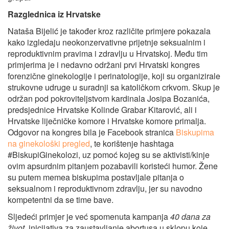
Razglednica iz Hrvatske
Nataša Bijelić je također kroz različite primjere pokazala
kako izgledaju neokonzervativne prijetnje seksualnim i
reproduktivnim pravima i zdravlju u Hrvatskoj. Među tim
primjerima je i nedavno održani prvi Hrvatski kongres
forenzične ginekologije i perinatologije, koji su organizirale
strukovne udruge u suradnji sa katoličkom crkvom. Skup je
održan pod pokroviteljstvom kardinala Josipa Bozanića,
predsjednice Hrvatske Kolinde Grabar Kitarović, ali i
Hrvatske liječničke komore i Hrvatske komore primalja.
Odgovor na kongres bila je Facebook stranica
Biskupima
na ginekološki pregled
, te korištenje hashtaga
#BiskupiGinekolozi, uz pomoć kojeg su se aktivisti/kinje
ovim apsurdnim pitanjem pozabavili koristeći humor. Žene
su putem memea biskupima postavljale pitanja o
seksualnom i reproduktivnom zdravlju, jer su navodno
kompetentni da se time bave.
Sljedeći primjer je već spomenuta kampanja
40 dana za
život
, inicijativa za zaustavljanje abortusa u sklopu koje