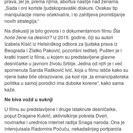
prava, jer je, prema njima, abortus nasilje nad ženama.
„Sada i oni koriste ljudskopravaški diskurs. Ovakav tip
manipulacije nismo očekivali/e, i to zahtijeva promišljanje
novih strategija.”
Na diskusiji je bilo govora i o dokumentarnom filmu
Šta
hoće žene na desnici?
iz 2015. godine
,
čiji su autori
Izabela Kisić iz Helsinškog odbora za ljudska prava iz
Beograda i Zlatko Paković, pozorišni reditelj. Pušten je i
kratki insert iz filma, u kojem su predstavljene glavne
desničarke u javnom životu Srbije. Jedna od njih je i već
spomenuta Sanda Rašković Ivić, koja u filmu ističe kako su
njene bake bile obrazovane, pa kod nje „ta emancipatorska
politika u samoj porodici ima duboke korene”, kako sama
kaže.
Ne biva vožd u suknji
U filmu su predstavljene i druge istaknute desničarke,
poput Dragane Kukrić, aktivistkinje pokreta Dveri,
novinarke i urednice internet radija Snaga naroda. Ona je
intervjuisala Radomira Počuču, nekadašnjeg portparola