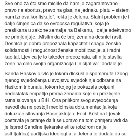
Sve ono za što smo mislile da nam je zagarantovano –
pravo na abortus, pravo na glas, na jednaku platu – sistem
nam iznova konfiskuje”, rekla je Jelena. Stalni problem je i
dalje činjenica da se evropska regulativa, koja je
preslikana u zakone zemalja na Balkanu, i dalje adekvatno
ne primjenjuje. „Mislim da će broj žena na desnici rasti.
Desnica je dobro prepoznala kapacitet i snagu ženske
solidarnosti i mogućnost ženske mobilizacije, a i radni
kapital. Ljevica je to također prepoznala, ali nije stavila
žene na čelo svojih organizacija i inicijativa”, dodala je.
Sanda Rašković Ivić je tokom diskusije spomenuta i zbog
njenog svjedočenja u svojstvu svjedokinje odbrane na
Haškom tribunalu, tokom kojeg je pokazala potpuni
nedostatak empatije prema ženama koje su preživjele
ratna silovanja u BiH. Ona prilikom svog svjedočenja
navodi da ne postoji medicinska dokumentacija koja
dokazuje silovanja Bošnjakinja u Foči. Kristina Ljevak
postavila je pitanje da li se upravo na tom primjeru vidi da
je ispred Sandine ljekarske etike (obzirom da je
psihijatrica) partijska ideologija, a Jelena je dodala da se