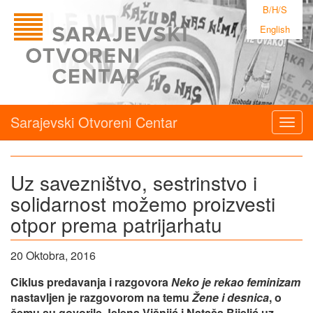
B/H/S
English
Sarajevski Otvoreni Centar
Togg
navig
Uz savezništvo, sestrinstvo i
solidarnost možemo proizvesti
otpor prema patrijarhatu
20 Oktobra, 2016
Ciklus predavanja i razgovora
Neko je rekao feminizam
nastavljen je razgovorom na temu
Žene i desnica
, o
čemu su govorile Jelena Višnjić i Nataša Bijelić uz