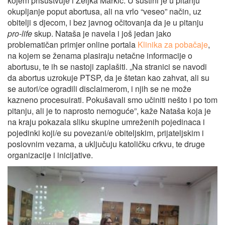
kojem prisustvuje i Željka Markić. U suštini je u pitanju
okupljanje poput abortusa, ali na vrlo “veseo” način, uz
obitelji s djecom, i bez javnog očitovanja da je u pitanju
pro-life
skup. Nataša je navela i još jedan jako
problematičan primjer online portala
Klinika za pobačaje
,
na kojem se ženama plasiraju netačne informacije o
abortusu, te ih se nastoji zaplašiti. „Na stranici se navodi
da abortus uzrokuje PTSP, da je štetan kao zahvat, ali su
se autori/ce ogradili disclaimerom, i njih se ne može
kazneno procesuirati. Pokušavali smo učiniti nešto i po tom
pitanju, ali je to naprosto nemoguće”, kaže Nataša koja je
na kraju pokazala sliku skupine umreženih pojedinaca i
pojedinki koji/e su povezani/e obiteljskim, prijateljskim i
poslovnim vezama, a uključuju katoličku crkvu, te druge
organizacije i inicijative.