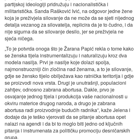
partijskoj ideologiji pridružuju i nacionalistička i
militaristička. Sanda Rašković Ivić, na odgovor jedne žene
koja je preživjela silovanje da ne može da se sjeti nijednog
detalja vezanog za silovatelja, replicira da je to čudno, i da
nije sigurna da se silovanje desilo, jer se preživjela ne
sjeća ničega.
„To je potvrda onoga što je Žarana Papić rekla o tome kako
se ženska tijela instrumentalizuju i naturalizuju kroz dva
modela nasilja. Prvi je nasilje koje dolazi spolja,
najmonstruozniji čin zločina nad ženama, a to je silovanje,
gdje se žensko tijelo obilježava kao ratnička teritorija i gdje
se proizvodi nova vrsta. Drugi je unutrašnji, populacioni
zahtjev, odnosno zabrana abortusa. Dakle, prvo je
osvajanje jednog tijela i produkcija vaše nacionalnosti u
okviru materice drugog naroda, a drugo je zabrana
abortusa radi proizvodnje budućih radnika”, kaže Jelena i
dodaje da je teško vjerovati da se pitanje abortusa opet
nalazi na agendi i da bi to moglo biti jedno od ključnih
pitanja i instrumenata za političku promociju desničarskih
grupa.