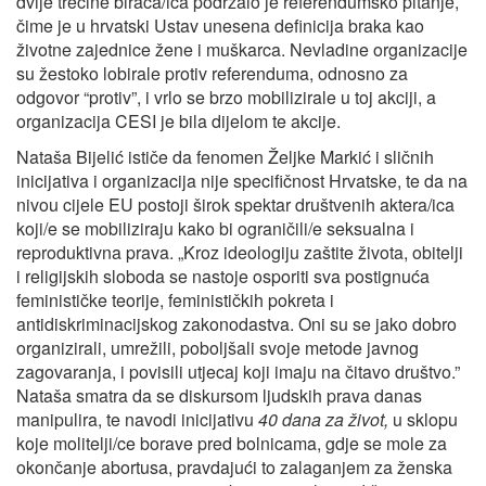
dvije trećine birača/ica podržalo je referendumsko pitanje,
čime je u hrvatski Ustav unesena definicija braka kao
životne zajednice žene i muškarca. Nevladine organizacije
su žestoko lobirale protiv referenduma, odnosno za
odgovor “protiv”, i vrlo se brzo mobilizirale u toj akciji, a
organizacija CESI je bila dijelom te akcije.
Nataša Bijelić ističe da fenomen Željke Markić i sličnih
inicijativa i organizacija nije specifičnost Hrvatske, te da na
nivou cijele EU postoji širok spektar društvenih aktera/ica
koji/e se mobiliziraju kako bi ograničili/e seksualna i
reproduktivna prava. „Kroz ideologiju zaštite života, obitelji
i religijskih sloboda se nastoje osporiti sva postignuća
feminističke teorije, feminističkih pokreta i
antidiskriminacijskog zakonodastva. Oni su se jako dobro
organizirali, umrežili, poboljšali svoje metode javnog
zagovaranja, i povisili utjecaj koji imaju na čitavo društvo.”
Nataša smatra da se diskursom ljudskih prava danas
manipulira, te navodi inicijativu
40 dana za život,
u sklopu
koje molitelji/ce borave pred bolnicama, gdje se mole za
okončanje abortusa, pravdajući to zalaganjem za ženska