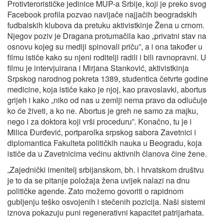
Protivterorističke jedinice MUP-a Srbije, koji je preko svog
Facebook profila pozvao navijače najjačih beogradskih
fudbalskih klubova da pretuku aktivistkinje Žena u crnom.
Njegov poziv je Dragana protumačila kao „privatni stav na
osnovu kojeg su mediji spinovali priču”, a i ona također u
filmu ističe kako su njeni roditelji radili i bili ravnopravni. U
filmu je intervjuirana i Mirjana Stanković, aktivistkinja
Srpskog narodnog pokreta 1389, studentica četvrte godine
medicine, koja ističe kako je njoj, kao pravoslavki, abortus
grijeh i kako „niko od nas u zemlji nema pravo da odlučuje
ko će živeti, a ko ne. Abortus je greh ne samo za majku,
nego i za doktora koji vrši proceduru”. Konačno, tu je i
Milica Đurđević, portparolka srpskog sabora Zavetnici i
diplomantica Fakulteta političkih nauka u Beogradu, koja
ističe da u Zavetnicima većinu aktivnih članova čine žene.
„Zajednički imenitelj srbijanskom, bh. i hrvatskom društvu
je to da se pitanje položaja žena uvijek nalazi na dnu
političke agende. Zato možemo govoriti o rapidnom
gubljenju teško osvojenih i stečenih pozicija. Naši sistemi
iznova pokazuju puni regenerativni kapacitet patrijarhata.