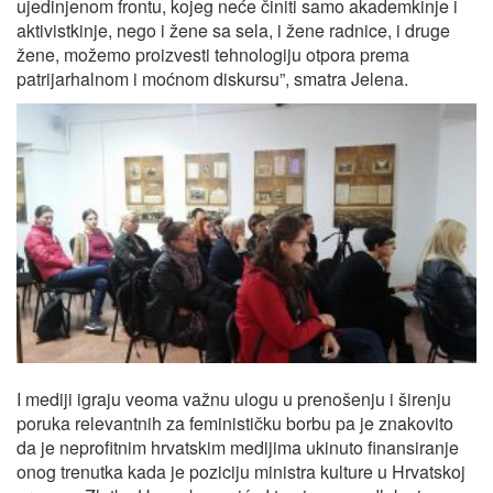
ujedinjenom frontu, kojeg neće činiti samo akademkinje i
aktivistkinje, nego i žene sa sela, i žene radnice, i druge
žene, možemo proizvesti tehnologiju otpora prema
patrijarhalnom i moćnom diskursu”, smatra Jelena.
I mediji igraju veoma važnu ulogu u prenošenju i širenju
poruka relevantnih za feminističku borbu pa je znakovito
da je neprofitnim hrvatskim medijima ukinuto finansiranje
onog trenutka kada je poziciju ministra kulture u Hrvatskoj