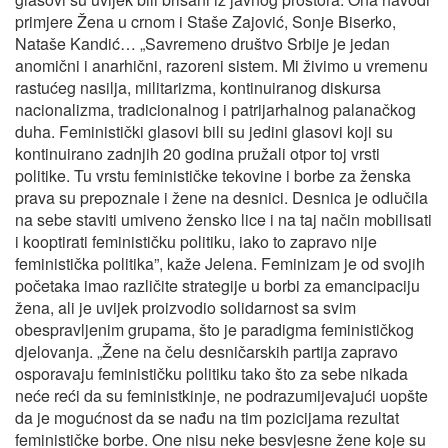
primjere Žena u crnom i Staše Zajović, Sonje Biserko,
Nataše Kandić… „Savremeno društvo Srbije je jedan
anomični i anarhični, razoreni sistem. Mi živimo u vremenu
rastućeg nasilja, militarizma, kontinuiranog diskursa
nacionalizma, tradicionalnog i patrijarhalnog palanačkog
duha. Feministički glasovi bili su jedini glasovi koji su
kontinuirano zadnjih 20 godina pružali otpor toj vrsti
politike. Tu vrstu feminističke tekovine i borbe za ženska
prava su prepoznale i žene na desnici. Desnica je odlučila
na sebe staviti umiveno žensko lice i na taj način mobilisati
i kooptirati feminističku politiku, iako to zapravo nije
feministička politika”, kaže Jelena. Feminizam je od svojih
početaka imao različite strategije u borbi za emancipaciju
žena, ali je uvijek proizvodio solidarnost sa svim
obespravljenim grupama, što je paradigma feminističkog
djelovanja. „Žene na čelu desničarskih partija zapravo
osporavaju feminističku politiku tako što za sebe nikada
neće reći da su feministkinje, ne podrazumijevajući uopšte
da je mogućnost da se nađu na tim pozicijama rezultat
feminističke borbe. One nisu neke besvjesne žene koje su