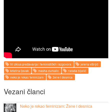
IV ciklus predavanja i feminističkih razgovora
jelena višnjić
kristina ljevak
masha durkalic
nataša bijelić
neko je rekao feminizam
žene i desnica
Vezani članci
Neko je rekao feminizam: Žene i desnica