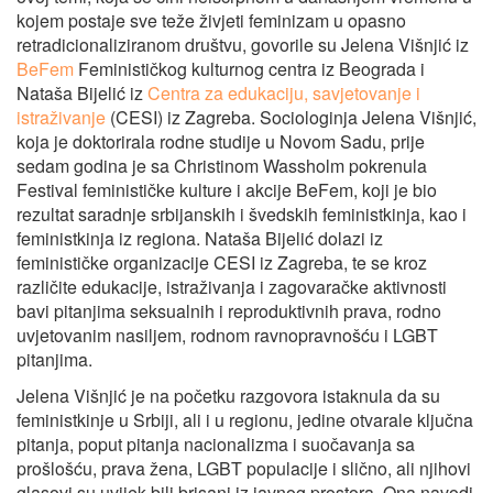
kojem postaje sve teže živjeti feminizam u opasno
retradicionaliziranom društvu, govorile su Jelena Višnjić iz
BeFem
Feminističkog kulturnog centra iz Beograda i
Nataša Bijelić iz
Centra za edukaciju, savjetovanje i
istraživanje
(CESI) iz Zagreba. Sociologinja Jelena Višnjić,
koja je doktorirala rodne studije u Novom Sadu, prije
sedam godina je sa Christinom Wassholm pokrenula
Festival feminističke kulture i akcije BeFem, koji je bio
rezultat saradnje srbijanskih i švedskih feministkinja, kao i
feministkinja iz regiona. Nataša Bijelić dolazi iz
feminističke organizacije CESI iz Zagreba, te se kroz
različite edukacije, istraživanja i zagovaračke aktivnosti
bavi pitanjima seksualnih i reproduktivnih prava, rodno
uvjetovanim nasiljem, rodnom ravnopravnošću i LGBT
pitanjima.
Jelena Višnjić je na početku razgovora istaknula da su
feministkinje u Srbiji, ali i u regionu, jedine otvarale ključna
pitanja, poput pitanja nacionalizma i suočavanja sa
prošlošću, prava žena, LGBT populacije i slično, ali njihovi
glasovi su uvijek bili brisani iz javnog prostora. Ona navodi