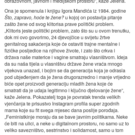
obrazovnom, javnom i medijskom prostoru”, kaže Jelena.
Ona je spomenula i knjigu Igora Mandića iz 1984. godine
Što, zapravo, hoće te žene?
u kojoj on postavlja pitanje
zašto žene od svog klitorisa prave politički problem.
„Klitoris jeste politički problem, zato što su u ovom trenutku,
dok mi ovo govorimo, 24 djevojčice u svijetu žrtve
genitalnog sakaćenja koje će ostaviti trajne mentalne i
fizičke posljedice na njihove živote, i zato što crkva i
država naše materice i vagine smatraju vlasništvom. Ideja
da su naša tijela u vlasništvu države žene vraća mnogo
vijekova unazad, i bojim se da generacija koja je odrasla
pod ubjeđenjem da je žena drugorazredno i manje vrijedno
biće opet proizvodi generaciju mladih žena koje će
smatrati da je udaja legitimno i ključno djelovanje žene”,
kaže Jelena. Pokazatelj toga je povratak trenda velikih
vjenčanja te prisustvo Instagram profila super zgodnih
mama koje su fit svega mjesec dana poslije porođaja.
„Feministkinje moraju da se bave javnim politikama. Neke
će biti na ulici, a neke u digitalnom prostoru, no samo uz to
veliko savezništvo, sestrinstvo i solidarnost, samo u tom