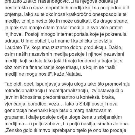
preuzeo Zlatko Hasanbegović. „I ta njegova odluka je
nešto rekla o snazi neprofitnih medija koji su očigledno bili
prijetnja. Iako su te okolnosti kratkoročno onesposobile te
medije, to nije nešto što ih može ušutkati. Sa druge strane,
ja ipak sve manje čitam ‘naše’ medije, a sve više pratim
‘njihove’. Postoji mnogo internet portala koje je pokrenula
udruga U ime obitelji, a imamo i katoličku televiziju
Laudato TV, koja ima izuzetno dobru produkciju. Dakle,
osim naših nezavisnih medija postoje i njihovi nezavisni
mediji, koji su isto tako jaki i imaju tendenciju trajanja, s
obzirom na financiranje koje imaju, i s kojim se ‘naši’
mediji ne mogu nositi”, kaže Nataša.
Tabloidi, opet, ispunjavaju svoju ulogu tako što promoviraju
retradicionalizaciju i repatrijarhalizaciju, izvještavajući o
javnim ličnostima predominantno u kontekstu braka,
vjenčanja, porodice, veza… Iako u Srbiji postoji nova
generacija novinarki koje pišu o marginalizovanim
grupama, i dalje postoje dvije uloge žena u srbijanskim
medijima – u polju zabave, i u polju nasilja, smatra Jelena.
„Žensko golo ili mrtvo isprebijano tijelo je ono što prodaje