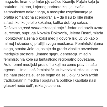
magazin. Imamo primjer pjevačice Ksenije Pajčin koja je
brutalno ubijena, i njenog partnera koji je izvršio
samoubistvo nakon toga, a medijsko izvještavanje je
pratila romantična scenografija – da li su to bile niske
strasti, koliko je bilo kokaina, koliko dobrog seksa…
Dešava se
post mortem
kasapljenje.” Jedan od novih uzora
je, recimo, supruga Novaka Đokovića, Jelena Ristić, mlada
i obrazovana žena o kojoj mediji govore isključivo kao o
mirnoj i skrušenoj pratilji svoga muškarca. Feministkinjama
stoga, smatra Jelena, ostaje da grade vlastite nezavisne
medijske prostore. „Imamo sjajnu generaciju mladih
feministkinja koje su fantastično regionalno povezane.
Autonomni medijski prostori u kojima ćemo praviti našu
agendu, i imati naš feministički subverzivni tekst, su ono
što nam preostaje, jer se bojim da se u okviru ovih tvrdih
tradicionalnih medija i poglavara politike i kapitala naši
glasovi neće čuti”, rekla je Jelena.