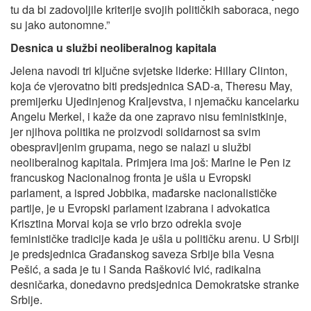
tu da bi zadovoljile kriterije svojih političkih saboraca, nego
su jako autonomne.”
Desnica u službi neoliberalnog kapitala
Jelena navodi tri ključne svjetske liderke: Hillary Clinton,
koja će vjerovatno biti predsjednica SAD-a, Theresu May,
premijerku Ujedinjenog Kraljevstva, i njemačku kancelarku
Angelu Merkel, i kaže da one zapravo nisu feministkinje,
jer njihova politika ne proizvodi solidarnost sa svim
obespravljenim grupama, nego se nalazi u službi
neoliberalnog kapitala. Primjera ima još: Marine le Pen iz
francuskog Nacionalnog fronta je ušla u Evropski
parlament, a ispred Jobbika, mađarske nacionalističke
partije, je u Evropski parlament izabrana i advokatica
Krisztina Morvai koja se vrlo brzo odrekla svoje
feminističke tradicije kada je ušla u političku arenu. U Srbiji
je predsjednica Građanskog saveza Srbije bila Vesna
Pešić, a sada je tu i Sanda Rašković Ivić, radikalna
desničarka, donedavno predsjednica Demokratske stranke
Srbije.