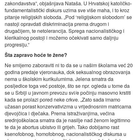
zakondavstva”, objašnjava Nataša. U Hrvatskoj katoličko-
fundamentalistički diskurs uzima sve više maha, i to kroz
pitanje religijskih sloboda. „Pod ‘religijskom slobodom’ se
nastoji opravdati diskriminacija prema drugom i
drugačijem, te netolerancija. Sprega nacionalističkog i
klerikalnog postoji i možemo očekivati samo daljnju
progresiju.”
Šta zapravo hoće te žene?
Ne smijemo zaboraviti ni to da se u našim školama već 20
godina predaje vjeronauka, dok seksualnog obrazovanja
nema u školskim kurikulumima. Jelena smatra da
posljedice toga već postoje, što se npr. ogleda u tome da
se u Srbiji u javnom prevozu svi/e počinju masovno krstiti
kada se prolazi pored neke crkve. „Zato sada imamo
užasan porast konzervativizma u vrijednosnim matricama
djevojčica i dječaka. Prema istraživanjima, većina
srednjoškolaca smatra da je nasilje nad ženom legitimno
te da je abortus ubistvo ili grijeh. Tako dobijamo rast
ksenofobnog, homofobnog, nacionalističkog diskursa u