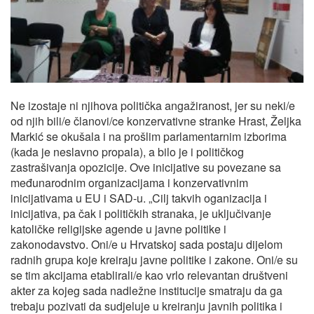
Ne izostaje ni njihova politička angažiranost, jer su neki/e
od njih bili/e članovi/ce konzervativne stranke Hrast, Željka
Markić se okušala i na prošlim parlamentarnim izborima
(kada je neslavno propala), a bilo je i političkog
zastrašivanja opozicije. Ove inicijative su povezane sa
međunarodnim organizacijama i konzervativnim
inicijativama u EU i SAD-u. „Cilj takvih oganizacija i
inicijativa, pa čak i političkih stranaka, je uključivanje
katoličke religijske agende u javne politike i
zakonodavstvo. Oni/e u Hrvatskoj sada postaju dijelom
radnih grupa koje kreiraju javne politike i zakone. Oni/e su
se tim akcijama etablirali/e kao vrlo relevantan društveni
akter za kojeg sada nadležne institucije smatraju da ga
trebaju pozivati da sudjeluje u kreiranju javnih politika i