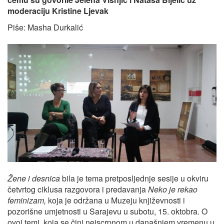
moderaciju Kristine Ljevak
Piše: Masha Durkalić
Žene i desnica
bila je tema pretposljednje sesije u okviru
četvrtog ciklusa razgovora i predavanja
Neko je rekao
feminizam,
koja je održana u Muzeju književnosti i
pozorišne umjetnosti u Sarajevu u subotu, 15. oktobra. O
ovoj temi, koja se čini neiscrpnom u današnjem vremenu u