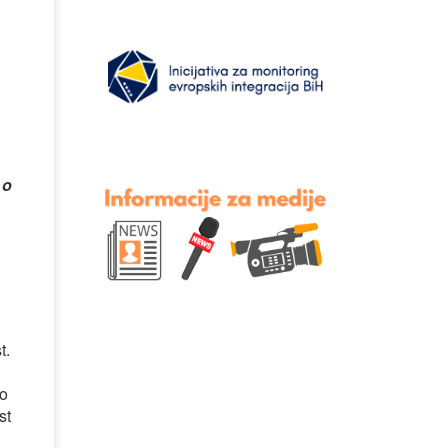
 o
t.
ao
st