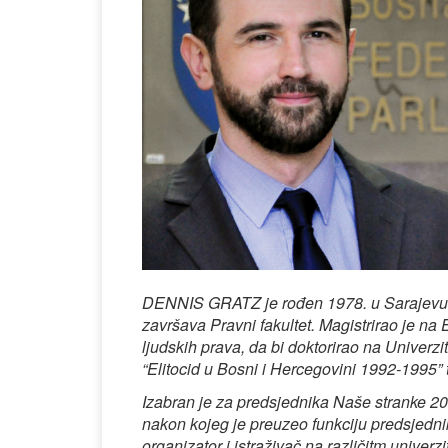
DENNIS GRATZ je r
ođen 1978. u Sarajevu,
završava Pravni fakultet. Magistrirao je 
ljudskih prava, da bi doktorirao na Univer
“Elitocid u Bosni i Hercegovini 1992-1995” te
Izabran je za predsjednika Naše stranke 201
nakon kojeg je preuzeo funkciju predsjedn
organizator i istraživač na različitm univer