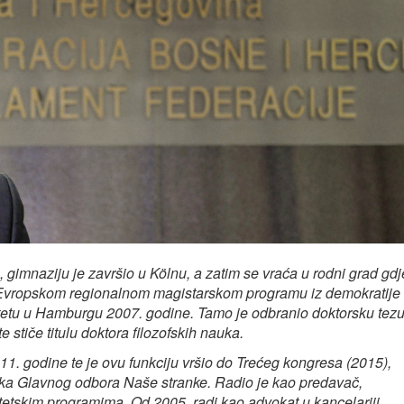
 gimnaziju je završio u Kölnu, a zatim se vraća u rodni grad gdj
na Evropskom regionalnom magistarskom programu iz demokratije 
zitetu u Hamburgu 2007. godine. Tamo je odbranio doktorsku tez
 stiče titulu doktora filozofskih nauka.
1. godine te je ovu funkciju vršio do Trećeg kongresa (2015),
ika Glavnog odbora Naše stranke.
Radio je kao predavač,
zitetskim programima. Od 2005. radi kao advokat u kancelariji