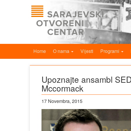
Home
O nama
Vijesti
Programi
Upoznajte ansambl SEDA
Mccormack
17 Novembra, 2015