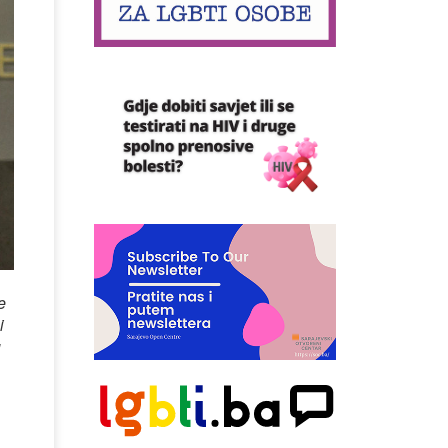
e
i
u