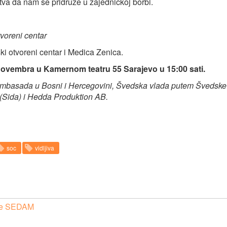
va da nam se pridruže u zajedničkoj borbi.
voreni centar
 otvoreni centar i Medica Zenica.
novembra u Kamernom teatru 55 Sarajevo u 15:00 sati.
mbasada u Bosni i Hercegovini,
Švedska vlada putem Švedske
 (Sida) i Hedda Produktion AB.
soc
vidljiva
ame SEDAM