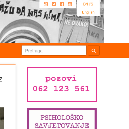
B/H/S
English
z