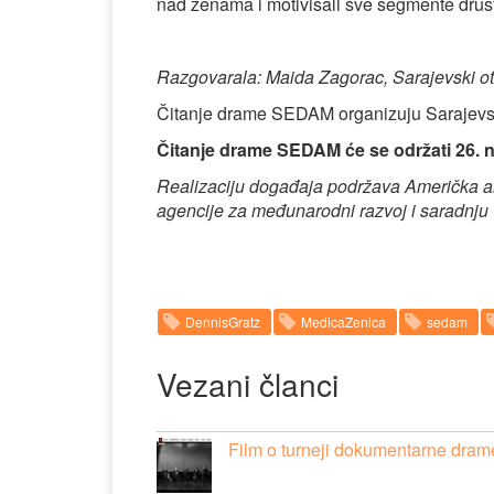
nad ženama i motivisali sve segmente društ
Razgovarala: Maida Zagorac, Sarajevski ot
Čitanje drame SEDAM organizuju Sarajevski
Čitanje drame SEDAM će se održati 26. 
Realizaciju događaja podržava Američka a
agencije za međunarodni razvoj i saradnju
DennisGratz
MedicaZenica
sedam
Vezani članci
Film o turneji dokumentarne dr