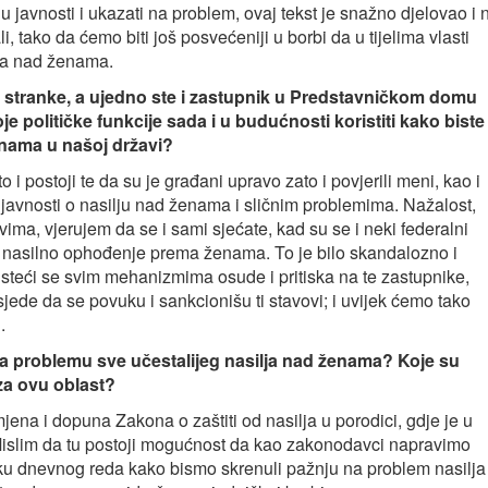
u javnosti i ukazati na problem, ovaj tekst je snažno djelovao i 
i, tako da ćemo biti još posvećeniji u borbi da u tijelima vlasti
lja nad ženama.
 stranke, a ujedno ste i zastupnik u Predstavničkom domu
je političke funkcije sada i u budućnosti koristiti kako biste
ženama u našoj državi?
i postoji te da su je građani upravo zato i povjerili meni, kao i
javnosti o nasilju nad ženama i sličnim problemima. Nažalost,
ima, vjerujem da se i sami sjećate, kad su se i neki federalni
a nasilno ophođenje prema ženama. To je bilo skandalozno i
isteći se svim mehanizmima osude i pritiska na te zastupnike,
ede da se povuku i sankcionišu ti stavovi; i uvijek ćemo tako
.
 na problemu sve učestalijeg nasilja nad ženama? Koje su
za ovu oblast?
jena i dopuna Zakona o zaštiti od nasilja u porodici, gdje je u
Mislim da tu postoji mogućnost da kao zakonodavci napravimo
tačku dnevnog reda kako bismo skrenuli pažnju na problem nasilja