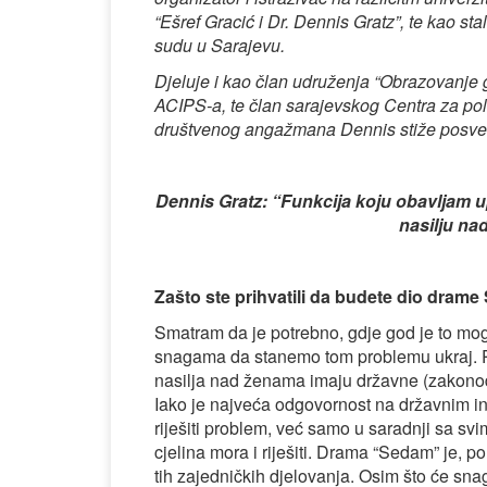
“Ešref Gracić i Dr. Dennis Gratz”, te kao st
sudu u Sarajevu.
Djeluje i kao član udruženja “Obrazovanje g
ACIPS-a, te član sarajevskog Centra za poli
društvenog angažmana Dennis stiže posvetit
Dennis Gratz: “Funkcija koju obavljam upr
nasilju na
Zašto ste prihvatili da budete dio dra
Smatram da je potrebno, gdje god je to mog
snagama da stanemo tom problemu ukraj. Po
nasilja nad ženama imaju državne (zakonoda
Iako je najveća odgovornost na državnim i
riješiti problem, već samo u saradnji sa svi
cjelina mora i riješiti. Drama “Sedam” je,
tih zajedničkih djelovanja. Osim što će sna