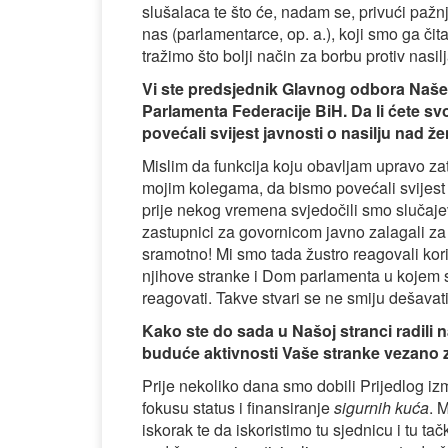
slušalaca te što će, nadam se, privući pažnj
nas (parlamentarce, op. a.), koji smo ga čital
tražimo što bolji način za borbu protiv nasi
Vi ste predsjednik Glavnog odbora Naše
Parlamenta Federacije BiH. Da li ćete svo
povećali svijest javnosti o nasilju nad 
Mislim da funkcija koju obavljam upravo zato 
mojim kolegama, da bismo povećali svijest 
prije nekog vremena svjedočili smo slučajev
zastupnici za govornicom javno zalagali z
sramotno! Mi smo tada žustro reagovali kor
njihove stranke i Dom parlamenta u kojem sj
reagovati. Takve stvari se ne smiju dešavati
Kako ste do sada u Našoj stranci radili
buduće aktivnosti Vaše stranke vezano 
Prije nekoliko dana smo dobili Prijedlog izm
fokusu status i finansiranje
sigurnih kuća
. 
iskorak te da iskoristimo tu sjednicu i tu 