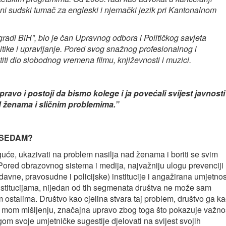
alni sudski tumač za engleski i njemački jezik pri Kantonalnom
radi BiH”, bio je čan Upravnog odbora i Političkog savjeta
tike i upravljanje. Pored svog snažnog profesionalnog i
i dio slobodnog vremena filmu, književnosti i muzici.
avo i postoji da bismo kolege i ja povećali svijest javnosti
d ženama i sličnim problemima.”
me SEDAM?
uće, ukazivati na problem nasilja nad ženama i boriti se svim
red obrazovnog sistema i medija, najvažniju ulogu prevenciji
vne, pravosudne i policijske) institucije i angažirana umjetnos
nstitucijama, nijedan od tih segmenata društva ne može sam
m ostalima. Društvo kao cjelina stvara taj problem, društvo ga k
 po mom mišljenju, značajna upravo zbog toga što pokazuje važno
gom svoje umjetničke sugestije djelovati na svijest svojih