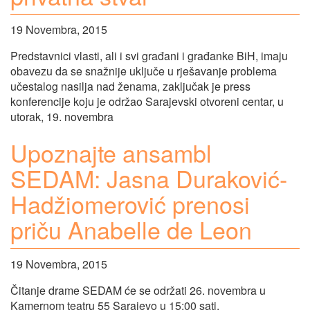
19 Novembra, 2015
Predstavnici vlasti, ali i svi građani i građanke BiH, imaju
obavezu da se snažnije uključe u rješavanje problema
učestalog nasilja nad ženama, zaključak je press
konferencije koju je održao Sarajevski otvoreni centar, u
utorak, 19. novembra
Upoznajte ansambl
SEDAM: Jasna Duraković-
Hadžiomerović prenosi
priču Anabelle de Leon
19 Novembra, 2015
Čitanje drame SEDAM će se održati 26. novembra u
Kamernom teatru 55 Sarajevo u 15:00 sati.