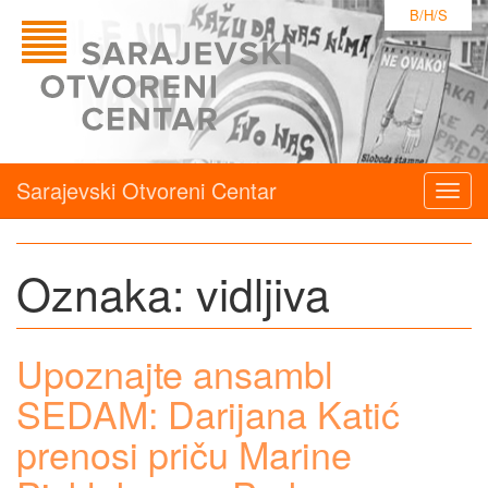
B/H/S
Sarajevski Otvoreni Centar
Togg
navig
Oznaka:
vidljiva
Upoznajte ansambl
SEDAM: Darijana Katić
prenosi priču Marine