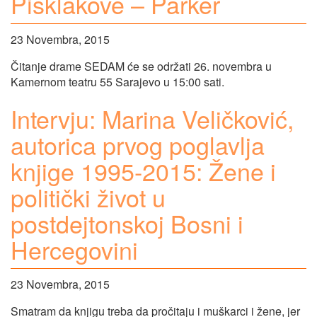
Pisklakove – Parker
23 Novembra, 2015
Čitanje drame SEDAM će se održati 26. novembra u
Kamernom teatru 55 Sarajevo u 15:00 sati.
Intervju: Marina Veličković,
autorica prvog poglavlja
knjige 1995-2015: Žene i
politički život u
postdejtonskoj Bosni i
Hercegovini
23 Novembra, 2015
Smatram da knjigu treba da pročitaju i muškarci i žene, jer