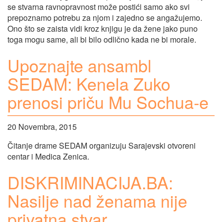
se stvarna ravnopravnost može postići samo ako svi
prepoznamo potrebu za njom i zajedno se angažujemo.
Ono što se zaista vidi kroz knjigu je da žene jako puno
toga mogu same, ali bi bilo odlično kada ne bi morale.
Upoznajte ansambl
SEDAM: Kenela Zuko
prenosi priču Mu Sochua-e
20 Novembra, 2015
Čitanje drame SEDAM organizuju Sarajevski otvoreni
centar i Medica Zenica.
DISKRIMINACIJA.BA:
Nasilje nad ženama nije
privatna stvar