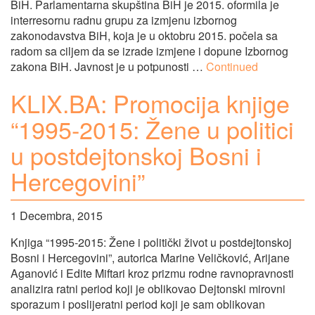
BiH. Parlamentarna skupština BiH je 2015. oformila je
interresornu radnu grupu za izmjenu izbornog
zakonodavstva BiH, koja je u oktobru 2015. počela sa
radom sa ciljem da se izrade izmjene i dopune Izbornog
zakona BiH. Javnost je u potpunosti …
Continued
KLIX.BA: Promocija knjige
“1995-2015: Žene u politici
u postdejtonskoj Bosni i
Hercegovini”
1 Decembra, 2015
Knjiga “1995-2015: Žene i politički život u postdejtonskoj
Bosni i Hercegovini”, autorica Marine Veličković, Arijane
Aganović i Edite Miftari kroz prizmu rodne ravnopravnosti
analizira ratni period koji je oblikovao Dejtonski mirovni
sporazum i poslijeratni period koji je sam oblikovan