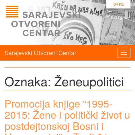
B/H/S
Sarajevski Otvoreni Centar
Togg
navig
Oznaka:
Ženeupolitici
Promocija knjige “1995-
2015: Žene i politički život u
postdejtonskoj Bosni i