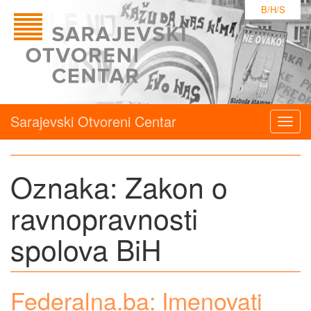
B/H/S
Sarajevski Otvoreni Centar
Togg
navig
Oznaka:
Zakon o
ravnopravnosti
spolova BiH
Federalna.ba: Imenovati