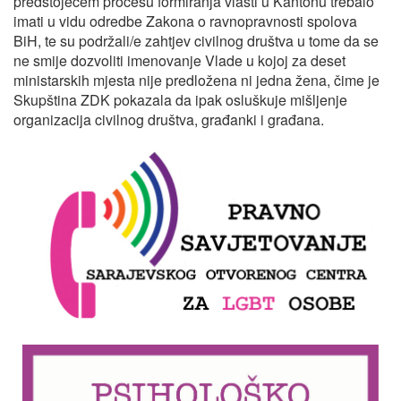
predstojećem procesu formiranja vlasti u Kantonu trebalo
imati u vidu odredbe Zakona o ravnopravnosti spolova
BiH, te su podržali/e zahtjev civilnog društva u tome da se
ne smije dozvoliti imenovanje Vlade u kojoj za deset
ministarskih mjesta nije predložena ni jedna žena, čime je
Skupština ZDK pokazala da ipak osluškuje mišljenje
organizacija civilnog društva, građanki i građana.