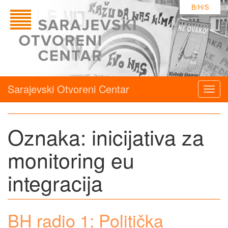
B/H/S
Sarajevski Otvoreni Centar
Togg
navig
Oznaka:
inicijativa za
monitoring eu
integracija
BH radio 1: Politička