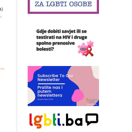
a)
.
i