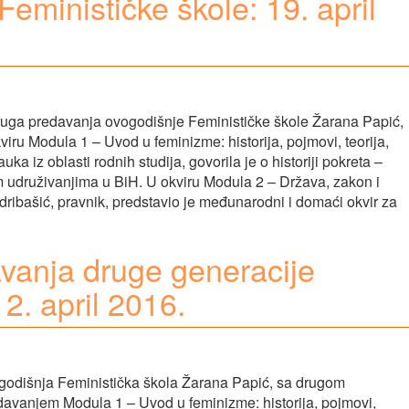
eminističke škole: 19. april
ruga predavanja ovogodišnje Feminističke škole Žarana Papić,
ru Modula 1 – Uvod u feminizme: historija, pojmovi, teorija,
a iz oblasti rodnih studija, govorila je o historiji pokreta –
m udruživanjima u BiH. U okviru Modula 2 – Država, zakon i
dribašić, pravnik, predstavio je međunarodni i domaći okvir za
vanja druge generacije
2. april 2016.
ogodišnja Feministička škola Žarana Papić, sa drugom
avanjem Modula 1 – Uvod u feminizme: historija, pojmovi,