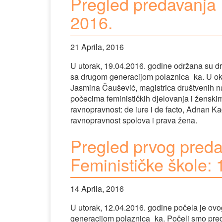
Pregled predavanja F
2016.
21 Aprila, 2016
U utorak, 19.04.2016. godine održana su d
sa drugom generacijom polaznica_ka. U okvi
Jasmina Čaušević, magistrica društvenih nauk
počecima feminističkih djelovanja i ženski
ravnopravnost: de iure i de facto, Adnan Ka
ravnopravnost spolova i prava žena.
Pregled prvog preda
Feminističke škole: 1
14 Aprila, 2016
U utorak, 12.04.2016. godine počela je ov
generacijom polaznica_ka. Počeli smo pred