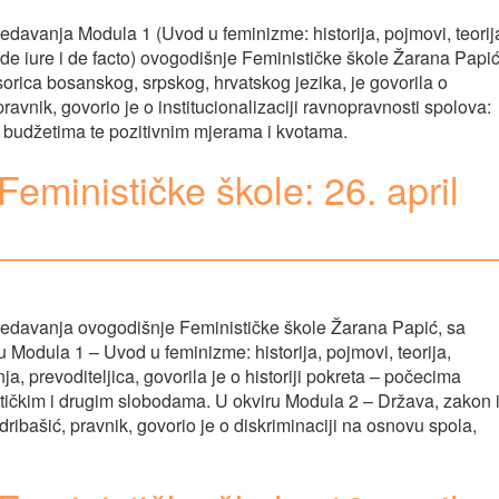
edavanja Modula 1 (Uvod u feminizme: historija, pojmovi, teorij
de iure i de facto) ovogodišnje Feminističke škole Žarana Papić
fesorica bosanskog, srpskog, hrvatskog jezika, je govorila o
pravnik, govorio je o institucionalizaciji ravnopravnosti spolova:
budžetima te pozitivnim mjerama i kvotama.
eminističke škole: 26. april
redavanja ovogodišnje Feminističke škole Žarana Papić, sa
Modula 1 – Uvod u feminizme: historija, pojmovi, teorija,
nja, prevoditeljica, govorila je o historiji pokreta – počecima
litičkim i drugim slobodama. U okviru Modula 2 – Država, zakon 
ribašić, pravnik, govorio je o diskriminaciji na osnovu spola,