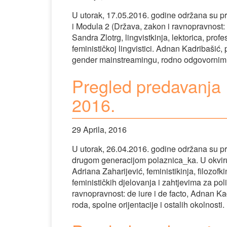
U utorak, 17.05.2016. godine održana su pr
i Modula 2 (Država, zakon i ravnopravnost: 
Sandra Zlotrg, lingvistkinja, lektorica, pro
feminističkoj lingvistici. Adnan Kadribašić, 
gender mainstreamingu, rodno odgovornim 
Pregled predavanja F
2016.
29 Aprila, 2016
U utorak, 26.04.2016. godine održana su p
drugom generacijom polaznica_ka. U okviru 
Adriana Zaharijević, feministikinja, filozofki
feminističkih djelovanja i zahtjevima za po
ravnopravnost: de iure i de facto, Adnan Kad
roda, spolne orijentacije i ostalih okolnosti.