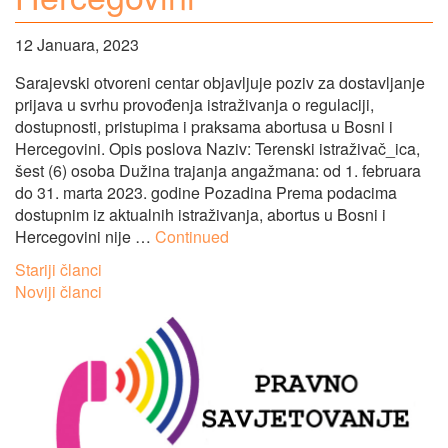
12 Januara, 2023
Sarajevski otvoreni centar objavljuje poziv za dostavljanje
prijava u svrhu provođenja istraživanja o regulaciji,
dostupnosti, pristupima i praksama abortusa u Bosni i
Hercegovini. Opis poslova Naziv: Terenski istraživač_ica,
šest (6) osoba Dužina trajanja angažmana: od 1. februara
do 31. marta 2023. godine Pozadina Prema podacima
dostupnim iz aktualnih istraživanja, abortus u Bosni i
Hercegovini nije …
Continued
Navigacija
Stariji članci
Noviji članci
člancima