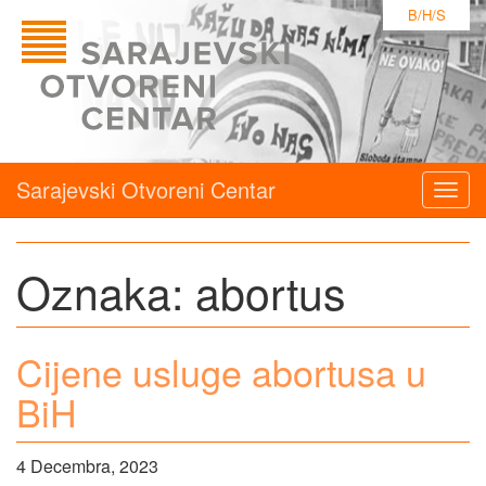
B/H/S
Sarajevski Otvoreni Centar
Togg
navig
Oznaka:
abortus
Cijene usluge abortusa u
BiH
4 Decembra, 2023