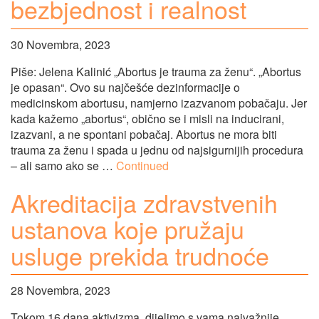
bezbjednost i realnost
30 Novembra, 2023
Piše: Jelena Kalinić „Abortus je trauma za ženu“. „Abortus
je opasan“. Ovo su najčešće dezinformacije o
medicinskom abortusu, namjerno izazvanom pobačaju. Jer
kada kažemo „abortus“, obično se i misli na inducirani,
izazvani, a ne spontani pobačaj. Abortus ne mora biti
trauma za ženu i spada u jednu od najsigurnijih procedura
– ali samo ako se …
Continued
Akreditacija zdravstvenih
ustanova koje pružaju
usluge prekida trudnoće
28 Novembra, 2023
Tokom 16 dana aktivizma, dijelimo s vama najvažnije