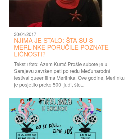
30/01/2017
NJIMA JE STALO: ŠTA SU S
MERLINKE PORUČILE POZNATE
LIČNOSTI?
Tekst i foto: Azem Kurtić Prošle subote je u
Sarajevu završen peti po redu Međunarodni
festival queer filma Merlinka. Ove godine, Merlinku
je posjetilo preko 500 ljudi, što...