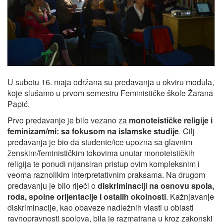
U subotu 16. maja održana su predavanja u okviru modula,
koje slušamo u prvom semestru Feminističke škole Žarana
Papić.
Prvo predavanje je bilo vezano za
monoteističke religije i
feminizam/mi: sa fokusom na islamske studije
. Cilj
predavanja je bio da studente/ice upozna sa glavnim
ženskim/feminističkim tokovima unutar monoteističkih
religija te ponudi nijansiran pristup ovim kompleksnim i
veoma raznolikim interpretativnim praksama. Na drugom
predavanju je bilo riječi o
diskriminaciji na osnovu spola,
roda, spolne orijentacije i ostalih okolnosti
. Kažnjavanje
diskriminacije, kao obaveze nadležnih vlasti u oblasti
ravnopravnosti spolova, bila je razmatrana u kroz zakonski