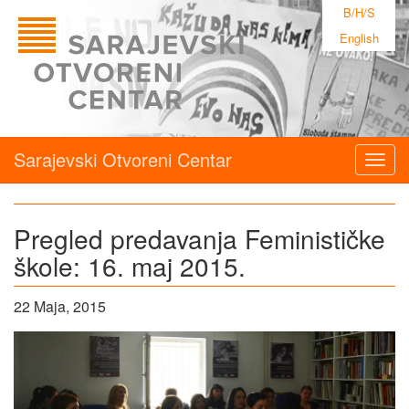
B/H/S
English
Sarajevski Otvoreni Centar
Togg
navig
Pregled predavanja Feminističke
škole: 16. maj 2015.
22 Maja, 2015