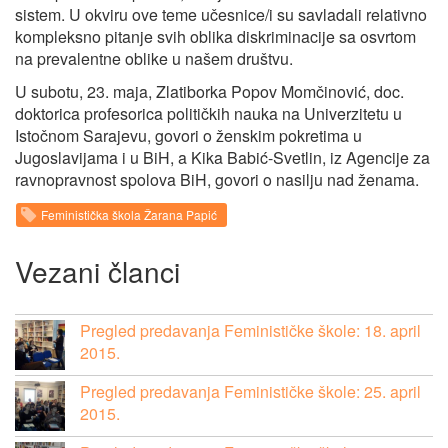
sistem. U okviru ove teme učesnice/i su savladali relativno
kompleksno pitanje svih oblika diskriminacije sa osvrtom
na prevalentne oblike u našem društvu.
U subotu, 23. maja, Zlatiborka Popov Momčinović, doc.
doktorica profesorica političkih nauka na Univerzitetu u
Istočnom Sarajevu, govori o ženskim pokretima u
Jugoslavijama i u BiH, a Kika Babić-Svetlin, iz Agencije za
ravnopravnost spolova BiH, govori o nasilju nad ženama.
Feministička škola Žarana Papić
Vezani članci
Pregled predavanja Feminističke škole: 18. april
2015.
Pregled predavanja Feminističke škole: 25. april
2015.