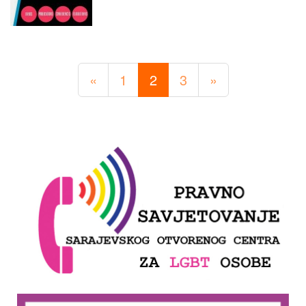
«
1
2
3
»