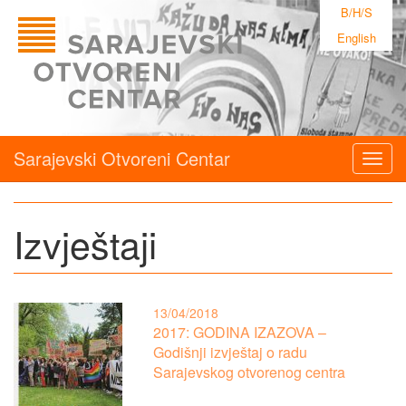
B/H/S
English
Sarajevski Otvoreni Centar
Togg
navig
Izvještaji
13/04/2018
2017: GODINA IZAZOVA –
Godišnji izvještaj o radu
Sarajevskog otvorenog centra