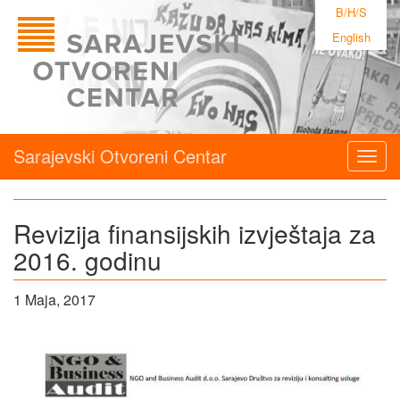
B/H/S
English
Sarajevski Otvoreni Centar
Togg
navig
Revizija finansijskih izvještaja za
2016. godinu
1 Maja, 2017