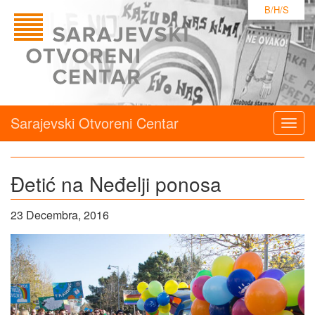
B/H/S
Sarajevski Otvoreni Centar
Togg
navig
Đetić na Neđelji ponosa
23 Decembra, 2016