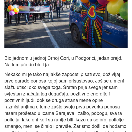
Bio jednom u jednoj Crnoj Gori, u Podgorici, jedan prajd.
Na tom prajdu bio i ja.
Nekako mi je tako najlakše započeti pisati svoj doživljaj
prve parade ponosa kojoj sam prisustovao. Još se u meni
slažu utisci oko svega toga. Sretan prije svega jer sam
svjestan značaja tog događaja, pozitivne energije i
pozitivnih ljudi, dok se druga strana mene opire
razmišljanjima o tome zašto svoju prvu povorku ponosa
nisam prošetao ulicama Sarajeva i zašto, pobogu, sva ta
policija. Iako oni koji su ranije bili, kažu da se broj policije
smanjio, meni se činilo i previše. Zar smo došli da hodamo