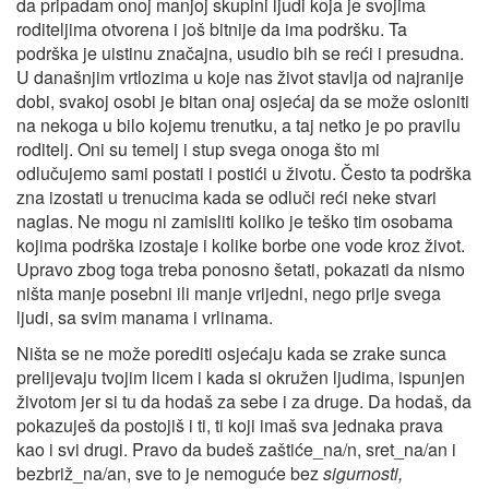
da pripadam onoj manjoj skupini ljudi koja je svojima
roditeljima otvorena i još bitnije da ima podršku. Ta
podrška je uistinu značajna, usudio bih se reći i presudna.
U današnjim vrtlozima u koje nas život stavlja od najranije
dobi, svakoj osobi je bitan onaj osjećaj da se može osloniti
na nekoga u bilo kojemu trenutku, a taj netko je po pravilu
roditelj. Oni su temelj i stup svega onoga što mi
odlučujemo sami postati i postići u životu. Često ta podrška
zna izostati u trenucima kada se odluči reći neke stvari
naglas. Ne mogu ni zamisliti koliko je teško tim osobama
kojima podrška izostaje i kolike borbe one vode kroz život.
Upravo zbog toga treba ponosno šetati, pokazati da nismo
ništa manje posebni ili manje vrijedni, nego prije svega
ljudi, sa svim manama i vrlinama.
Ništa se ne može porediti osjećaju kada se zrake sunca
prelijevaju tvojim licem i kada si okružen ljudima, ispunjen
životom jer si tu da hodaš za sebe i za druge. Da hodaš, da
pokazuješ da postojiš i ti, ti koji imaš sva jednaka prava
kao i svi drugi. Pravo da budeš zaštiće_na/n, sret_na/an i
bezbriž_na/an, sve to je nemoguće bez
sigurnosti,