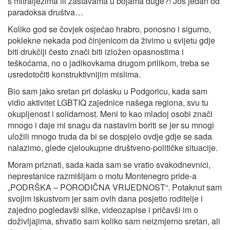
s mitraljezima ili zastavama u bojama duge?! Još jedan od
paradoksa društva…
Koliko god se čovjek osjećao hrabro, ponosno i sigurno,
poklekne nekada pod činjenicom da živimo u svijetu gdje
biti drukčiji često znači biti izložen opasnostima i
teškoćama, no o jadikovkama drugom prilikom, treba se
usredotočiti konstruktivnijim mislima.
Bio sam jako sretan pri dolasku u Podgoricu, kada sam
vidio aktivitet LGBTIQ zajednice našega regiona, svu tu
okupljenost i solidarnost. Meni to kao mladoj osobi znači
mnogo i daje mi snagu da nastavim boriti se jer su mnogi
uložili mnogo truda da bi se dospjelo ovdje gdje se sada
nalazimo, glede cjeloukupne društveno-političke situacije.
Moram priznati, sada kada sam se vratio svakodnevnici,
neprestanice razmišljam o motu Montenegro pride-a
„PODRŠKA – PORODIČNA VRIJEDNOST“. Potaknut sam
svojim iskustvom jer sam ovih dana posjetio roditelje i
zajedno pogledavši slike, videozapise i pričavši im o
doživljajima, shvatio sam koliko sam neizmjerno sretan, ali