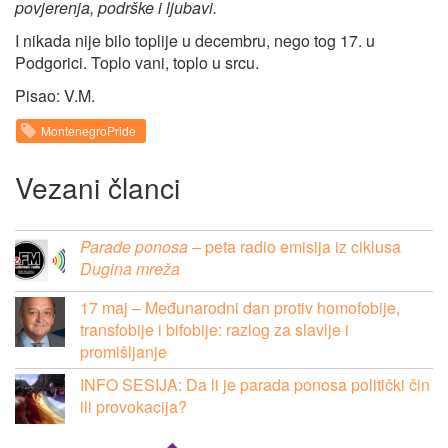
povjerenja, podrške i ljubavi.
I nikada nije bilo toplije u decembru, nego tog 17. u
Podgorici. Toplo vani, toplo u srcu.
Pisao: V.M.
MontenegroPride
Vezani članci
Parade ponosa
– peta radio emisija iz ciklusa
Dugina mreža
17 maj – Međunarodni dan protiv homofobije,
transfobije i bifobije: razlog za slavlje i
promišljanje
INFO SESIJA: Da li je parada ponosa politički čin
ili provokacija?