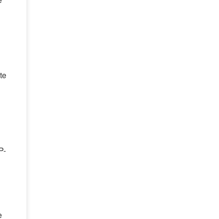
te
P-
e