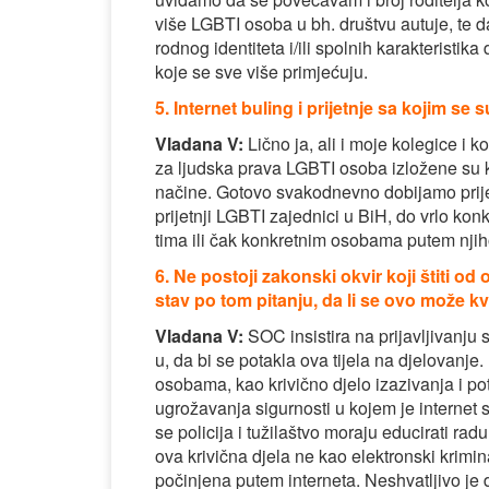
više LGBTI osoba u bh. društvu autuje, te da
rodnog identiteta i/ili spolnih karakteristika
koje se sve više primjećuju.
5. Internet buling i prijetnje sa kojim se
Vladana V:
Lično ja, ali i moje kolegice i 
za ljudska prava LGBTI osoba izložene su ko
načine. Gotovo svakodnevno dobijamo prije
prijetnji LGBTI zajednici u BiH, do vrlo kon
tima ili čak konkretnim osobama putem njihov
6. Ne postoji zakonski okvir koji štiti od
stav po tom pitanju, da li se ovo može kva
Vladana V:
SOC insistira na prijavljivanju 
u, da bi se potakla ova tijela na djelovanj
osobama, kao krivično djelo izazivanja i po
ugrožavanja sigurnosti u kojem je internet
se policija i tužilaštvo moraju educirati ra
ova krivična djela ne kao elektronski krimin
počinjena putem interneta. Neshvatljivo je da