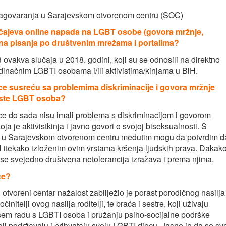
a zagovaranja u Sarajevskom otvorenom centru (SOC)
učajeva online napada na LGBT osobe (govora mržnje,
 na pisanja po društvenim mrežama i portalima?
vakva slučaja u 2018. godini, koji su se odnosili na direktno
jedinačnim LGBTI osobama i/ili aktivistima/kinjama u BiH.
ice susreću sa problemima diskriminacije i govora mržnje
da ste LGBT osoba?
e do sada nisu imali problema s diskriminacijom i govorom
 je aktivistkinja i javno govori o svojoj biseksualnosti. S
u u Sarajevskom otvorenom centru međutim mogu da potvrdim d
 itekako izloženim ovim vrstama kršenja ljudskih prava. Dakak
 svejedno društvena netolerancija izražava i prema njima.
ce?
 otvoreni centar nažalost zabilježio je porast porodičnog nasilja
itelji ovog nasilja roditelji, te braća i sestre, koji uživaju
ašem radu s LGBTI osoba i pružanju psiho-socijalne podrške
ji podržavaju i prihvataju svoju LGBTI djecu. Jasno je da se sv