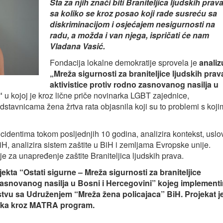
Šta za njih znači biti Braniteljica ljudskih prava
sa koliko se kroz posao koji rade susreću sa
diskriminacijom i osjećajem nesigurnosti na
radu, a možda i van njega, ispričati će nam
Vladana Vasić.
Fondacija lokalne demokratije sprovela je
analiz
„Mreža sigurnosti za braniteljice ljudskih prava
aktivistice protiv rodno zasnovanog nasilja u
“
u kojoj je kroz lične priče novinarka LGBT zajednice,
edstavnicama žena žrtva rata objasnila koji su to problemi s koji
incidentima tokom posljednjih 10 godina, analizira kontekst, uslo
BiH, analizira sistem zaštite u BiH i zemljama Evropske unije.
 za unapređenje zaštite Braniteljica ljudskih prava.
ekta “Ostati sigurne – Mreža sigurnosti za braniteljice
o zasnovanog nasilja u Bosni i Hercegovini” kojeg implementi
stvu sa Udruženjem “Mreža žena policajaca” BiH. Projekat j
mska kroz MATRA program.