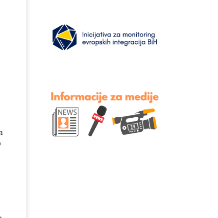
a
o
e