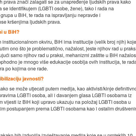
kih prava znači zalagati se za unapređenje ljudskih prava kako
 se identifikujem (LGBTI osobe, žene), tako i rada na
grupa u BiH, te rada na ispravljanju nepravde i
ose kršenjima ljudskih prava.
ni u BiH?
nstitucionalnom okviru, BiH ima institucije (velik broj njih) koj
tim ono što je problematično, nažalost, jeste njihov rad u praksi
ujući samo njihov rad u praksi, mehanizmi zaštite u BiH nažalos
ophodno je mnogo više edukacije osoblja ovih institucija, te rad
ra po kojima one rade.
bilizaciju javnosti?
ako se može utjecati putem medija, kao aktivisti/kinje definitivn
 pravima LGBTI osoba, ali i davanjem glasa LGBTI osobama iz
 vijesti iz BiH koji upravo ukazuju na položaj LGBTI osoba u
nakim postupanjem prema LGBTI osobama kao i ostalim društven
akako bih izdvojila izvještavanje medija koje se u proteklih 10