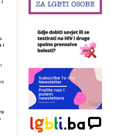
 i
u
 i
m
ve
ra
e