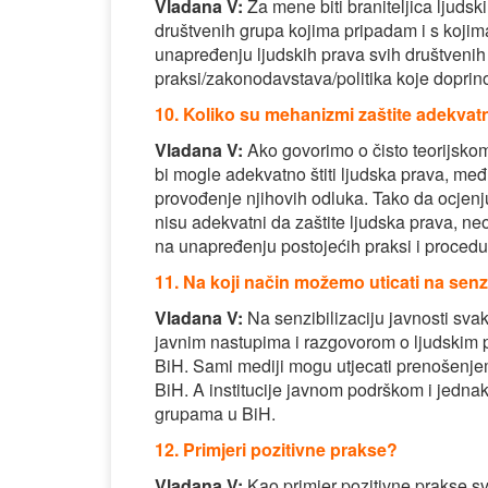
Vladana V:
Za mene biti braniteljica ljuds
društvenih grupa kojima pripadam i s kojima
unapređenju ljudskih prava svih društvenih 
praksi/zakonodavstava/politika koje doprin
10. Koliko su mehanizmi zaštite adekvat
Vladana V:
Ako govorimo o čisto teorijskom i
bi mogle adekvatno štiti ljudska prava, među
provođenje njihovih odluka. Tako da ocjenj
nisu adekvatni da zaštite ljudska prava, ne
na unapređenju postojećih praksi i procedu
11. Na koji način možemo uticati na senzi
Vladana V:
Na senzibilizaciju javnosti svak
javnim nastupima i razgovorom o ljudskim
BiH. Sami mediji mogu utjecati prenošenjem
BiH. A institucije javnom podrškom i jed
grupama u BiH.
12. Primjeri pozitivne prakse?
Vladana V:
Kao primjer pozitivne prakse sv