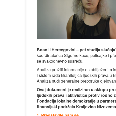
Bosni i Hercegovini
–
pet studija slučaja
koordinatorica Sigurne kuće, policajke i pr
se svakodnevno susreću.
Analiza pružiti informacije o zabilježenim 
i sistem rada Braniteljica ljudskih prava u 
Analiza nudi generalne preporuke djelovanje
Ovaj dokument je realiziran u sklopu proj
ljudskih prava i aktivistice protiv rodn
Fondacija lokalne demokratije u partner
finansijski podržala Kraljevina Nizoze
1. Predstavite nam se.