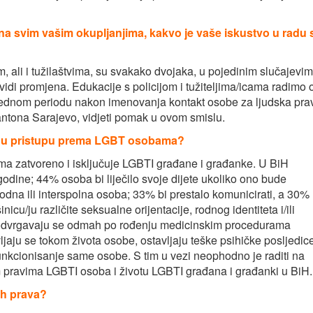
 na svim vašim okupljanjima, kakvo je vaše iskustvo u radu 
, ali i tužilaštvima, su svakako dvojaka, u pojedinim slučajevi
idi promjena. Edukacije s policijom i tužiteljima/icama radimo 
ednom periodu nakon imenovanja kontakt osobe za ljudska pra
ntona Sarajevo, vidjeti pomak u ovom smislu.
tvo u pristupu prema LGBT osobama?
ma zatvoreno i isključuje LGBTI građane i građanke. U BiH
godine; 44% osoba bi liječilo svoje dijete ukoliko ono bude
odna ili interspolna osoba; 33% bi prestalo komunicirati, a 30%
nicu/ju različite seksualne orijentacije, rodnog identiteta i/ili
 podvrgavaju se odmah po rođenju medicinskim procedurama
jaju se tokom života osobe, ostavljaju teške psihičke posljedice
nkcionisanje same osobe. S tim u vezi neophodno je raditi na
skim pravima LGBTI osoba i životu LGBTI građana i građanki u BiH.
kih prava?