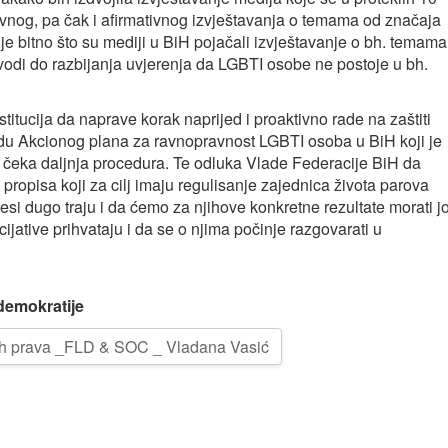
vnog, pa čak i afirmativnog izvještavanja o temama od značaja
e bitno što su mediji u BiH pojačali izvještavanje o bh. temama
dovodi do razbijanja uvjerenja da LGBTI osobe ne postoje u bh.
stitucija da naprave korak naprijed i proaktivno rade na zaštiti
adu Akcionog plana za ravnopravnost LGBTI osoba u BiH koji je
e čeka daljnja procedura. Te odluka Vlade Federacije BiH da
 propisa koji za cilj imaju regulisanje zajednica života parova
esi dugo traju i da ćemo za njihove konkretne rezultate morati j
cijative prihvataju i da se o njima počinje razgovarati u
demokratije
skih prava _FLD & SOC _ Vladana Vasić