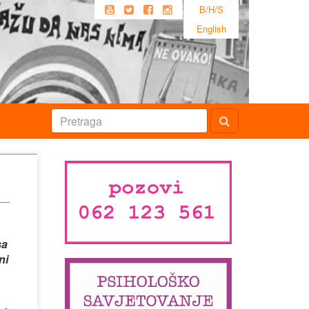
B/H/S
English
sa
ni