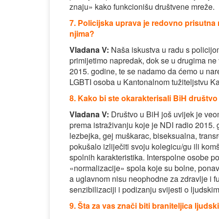
znaju» kako funkcionišu društvene mreže.
7. Policijska uprava je redovno prisutna
njima?
Vladana V:
Naša iskustva u radu s policijom
primijetimo napredak, dok se u drugima ne v
2015. godine, te se nadamo da ćemo u nar
LGBTI osoba u Kantonalnom tužiteljstvu Ka
8. Kako bi ste okarakterisali BiH druš
Vladana V:
Društvo u BiH još uvijek je veo
prema istraživanju koje je NDI radio 2015. 
lezbejka, gej muškarac, biseksualna, transr
pokušalo izliječiti svoju kolegicu/gu ili komši
spolnih karakteristika. Interspolne osobe
«normalizacije» spola koje su bolne, ponavl
a uglavnom nisu neophodne za zdravlje i fu
senzibilizaciji i podizanju svijesti o ljud
9. Šta za vas znači biti braniteljica ljuds