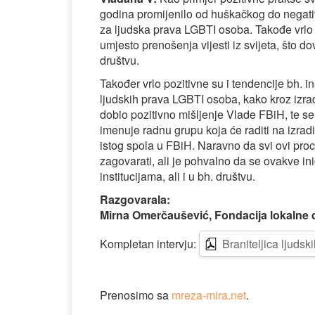
godina promijenilo od huškačkog do negati
za ljudska prava LGBTI osoba. Takođe vrlo j
umjesto prenošenja vijesti iz svijeta, što 
društvu.
Također vrlo pozitivne su i tendencije bh. in
ljudskih prava LGBTI osoba, kako kroz izr
dobio pozitivno mišljenje Vlade FBiH, te s
imenuje radnu grupu koja će raditi na izradi
istog spola u FBiH. Naravno da svi ovi proc
zagovarati, ali je pohvalno da se ovakve ini
institucijama, ali i u bh. društvu.
Razgovarala:
Mirna Omerčaušević, Fondacija lokalne 
Kompletan intervju:
Braniteljica ljud
Prenosimo sa
mreza-mira.net
.