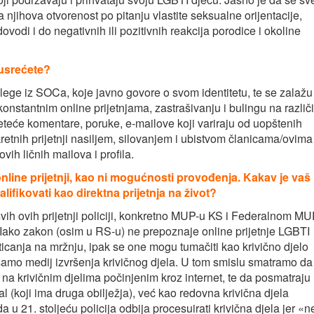
 njihova otvorenost po pitanju vlastite seksualne orijentacije,
 dovodi i do negativnih ili pozitivnih reakcija porodice i okoline
 susrećete?
kolege iz SOCa, koje javno govore o svom identitetu, te se zalažu
nstantnim online prijetnjama, zastrašivanju i bulingu na različi
teće komentare, poruke, e-mailove koji variraju od uopštenih
kretnih prijetnji nasiljem, silovanjem i ubistvom članicama/ovima
ih ličnih mailova i profila.
 online prijetnji, kao ni mogućnosti provođenja. Kakav je vaš
lifikovati kao direktna prijetnja na život?
svih ovih prijetnji policiji, konkretno MUP-u KS i Federalnom MU
e. Iako zakon (osim u RS-u) ne prepoznaje online prijetnje LGBTI
ticanja na mržnju, ipak se one mogu tumačiti kao krivično djelo
 samo medij izvršenja krivičnog djela. U tom smislu smatramo da
du na krivičnim djelima počinjenim kroz internet, te da posmatraju
al (koji ima druga obilježja), već kao redovna krivična djela
 u 21. stoljeću policija odbija procesuirati krivična djela jer «n