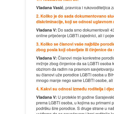
Vladana Vasić
, pravnica i rukovoditeljic
2. Koliko je do sada dokumentovano sl
diskriminacije, koji se odnosi uglavnom
Vladana V:
Do sada smo dokumentovali 43 o
online prijećenje LGBTI zajednici, ali i po
3. Koliko se članovi vaše najbliže porod
zbog posla koji obavljate ili činjenice 
Vladana V:
Članovi moje konkretne porodic
mržnje zbog činjenice da sa LGBTI osoba koja
obzirom da radim na pravnom savjetovanj
su članovi uže porodice LGBTI osoba u BiH
mnogo manje nego same LGBTI osobe, ali se
4. Kakvi su odnosi između roditelja i dje
Vladana V:
U protekle tri godine Sarajevski
prema LGBTI osoba, u kojima su primarni počin
podršku šire porodice. S druge strane u n
uviđamo da se povećavam i broj roditelja ko