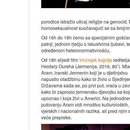
porodice istražio uticaj religije na genocid. 
homoseksualnost suočavajući se sa brojni
Od 16h do 18h ćemo sa specijalnim gošćama i
patnji, jednom rječju o iskustvima ljubavi,
određenom heteronormativnošću.
Od 18h slijedi film
Voćnjak kajsija
reditelj
Heidary Oureha (Jermenija, 2016, 80’). Mla
Aram, iranski Jermenin koji je u djetinjstvu
napustio otadžbinu kako bi živio u Sjedinj
Državama sada se, po prvi put, vraća u zav
kako bi zaprosio jermensku djevojku sa ko
upoznao i koja živi u Americi. Na jednodn
putovanju Aram vidi mnoštvo kulturoloških,
vjerskih i nacionalnih razlika, ali pred njim 
veće prepreke.