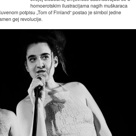
homoerotskim ilustracijama nagih muškaraca
uvenom potpisu „Tom of Finland“ postao je simbol jedne
men gej revolucije.