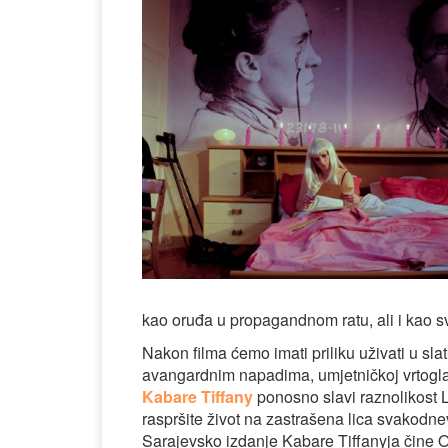
kao oruđa u propagandnom ratu, ali i kao s
Nakon filma ćemo imati priliku uživati u s
avangardnim napadima, umjetničkoj vrtoglavic
Kabare Tiffany
ponosno slavi raznolikost LG
raspršite život na zastrašena lica svakodn
Sarajevsko izdanje Kabare Tiffanyja čine O