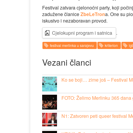
Festival zatvara cjelonoćni party, koji poči
zadužene članice
ZbeLeTron
a. One su pi
iskustvo i nezaboravan provod.
Cjelokupni program i satnica
.
festival merlinka u sarajevu
kriterion
lgb
Vezani članci
Ko se boji… zime još – Festival M
FOTO: Želimo Merlinku 365 dana 
N1: Zatvoren peti queer festival M