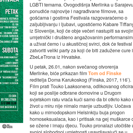
LGBTI temama. Ovogodišnja Merlinka u Sarajev
ponudiće najnovije i nagrađivane filmove, sa
gošćama i gostima Festivala razgovaraćemo o
zaljubljivanju i ljubavi, ugostićemo Kabare Tiffan
iz Slovenije, koji će obje večeri nastupiti sa svoji
umjetnički i društeno angažovanim performansim
a uživat ćemo i u akustičnoj svirci, dok će festival
zatvoriti veliki party za koji će biti zadužene cure 
ZbeLeTrona iz Hrvatske.
U petak, 26.01, nakon svečanog otvorenja
Merlinke, biće prikazan film
Tom od Finske
reditelja Doma Karukoskog (Finska, 2017, 116’).
Film prati Touko Laaksonena, odlikovanog oficira
koji se poslije odbrane domovine u Drugom
svjetskom ratu vraća kući samo da bi otkrio kako 
život u miru nije nimalo manje uzbudljiv. Uočava
kako u mirnodopskom Helsinkiju buja progon
homoseksualaca, kao i pritisak na gej muškarce 
se ožene i imaju djecu. Touko pronalazi utočište 
svojoj slobodnoj umjetnosti usavršavajući se u