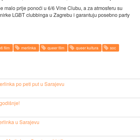
nje malo prije ponoći u 6/6 Vine Clubu, a za atmosferu su
onirke LGBT clubbinga u Zagrebu i garantuju posebno party
ti film
merlinka
queer film
queer kultura
soc
erlinka po peti put u Sarajevu
godišnje!
erlinka u Sarajevu