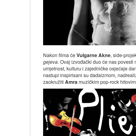
Nakon filma će
Vulgarne Akne
, side-proj
gejeva
. Ovaj izvođački duo će nas povesti 
umjetnost, kulturu i zajedničke osjećaje d
nastupi inspirisani su dadaizmom, nadreali
zaokružiti
Amra
muzičkim pop-rock hitovima