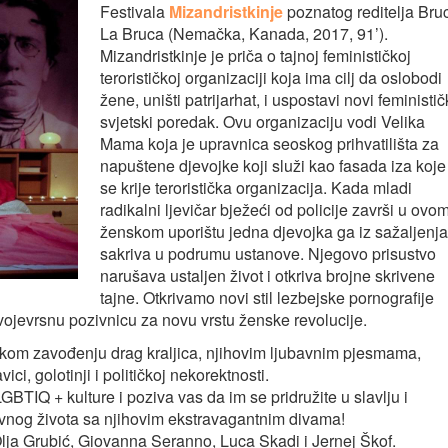
Festivala
Mizandristkinje
poznatog reditelja Bru
La Bruca (Nemačka, Kanada, 2017, 91’).
Mizandristkinje je priča o tajnoj feminističkoj
terorističkoj organizaciji koja ima cilj da oslobodi
žene, uništi patrijarhat, i uspostavi novi feministič
svjetski poredak. Ovu organizaciju vodi Velika
Mama koja je upravnica seoskog prihvatilišta za
napuštene djevojke koji služi kao fasada iza koje
se krije teroristička organizacija. Kada mladi
radikalni ljevičar bježeći od policije završi u ovo
ženskom uporištu jedna djevojka ga iz sažaljenja
sakriva u podrumu ustanove. Njegovo prisustvo
narušava ustaljen život i otkriva brojne skrivene
tajne. Otkrivamo novi stil lezbejske pornografije
vojevrsnu pozivnicu za novu vrstu ženske revolucije.
latkom zavođenju drag kraljica, njihovim ljubavnim pjesmama,
i, golotinji i političkoj nekorektnosti.
BTIQ + kulture i poziva vas da im se pridružite u slavlju i
evnog života sa njihovim ekstravagantnim divama!
lja Grubić, Giovanna Seranno, Luca Skadi i Jernej Škof.