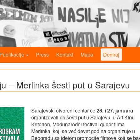
Publikacije
Press
Kontakt
Mapa
Doniraj
ju – Merlinka šesti put u Sarajevu
Sarajevski otvoreni centar će
26. i 27. januara
organizovati po šesti put u Sarajevu, u Art Kinu
Kriterion, Međunarodni festival queer filma
Merlinka, koji se već devet godina organizuje u
Beogradu sa idejom promocije filmove koji se ba