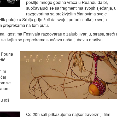
poslije mnogo godina vraća u Ruandu da bi,
suočavajući se sa fragmentima svojih sjećanja, u
razgovorima sa preživjelim članovima svoje
Nik putuje u Srbiju gdje želi da svojoj porodici otkrije svoju
m preprekama na tom putu.
 gostima Festivala razgovarati o zaljubljivanju, strasti, sreći i
 te sa kojim se preprekama suočava naša ljubav u društvu
a Pouria
dić
enim
ičaj
jom se
evnom
su još
Od 20h sati prikazujemo najkontraverzniji film