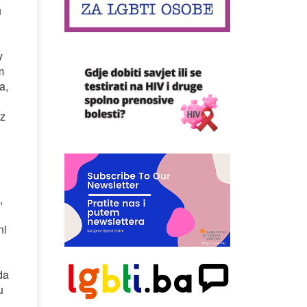
u
y
m
a,
iz
,
ni
da
u