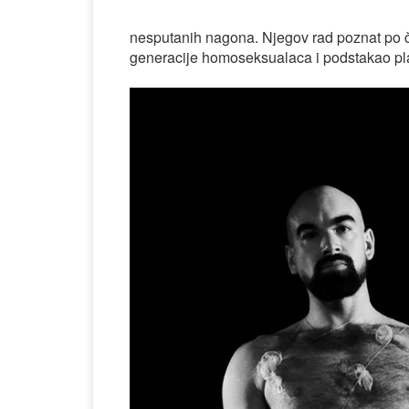
nesputanih nagona. Njegov rad poznat po č
generacije homoseksualaca i podstakao pla