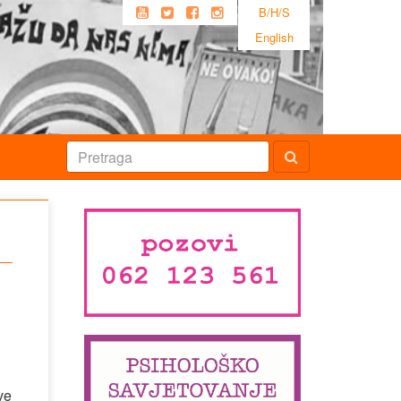
B/H/S
English
ve