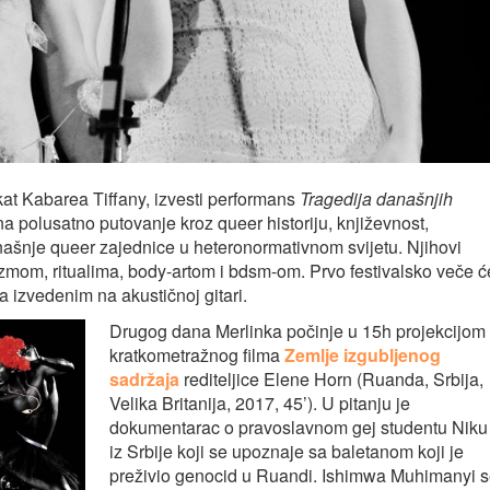
ekat Kabarea Tiffany, izvesti performans
Tragedija današnjih
na polusatno putovanje kroz queer historiju, književnost,
anašnje queer zajednice u heteronormativnom svijetu. Njihovi
zmom, ritualima, body-artom i bdsm-om. Prvo festivalsko veče ć
 izvedenim na akustičnoj gitari.
Drugog dana Merlinka počinje u 15h projekcijom
kratkometražnog filma
Zemlje izgubljenog
sadržaja
rediteljice Elene Horn (Ruanda, Srbija,
Velika Britanija, 2017, 45’). U pitanju je
dokumentarac o pravoslavnom gej studentu Niku
iz Srbije koji se upoznaje sa baletanom koji je
preživio genocid u Ruandi. Ishimwa Muhimanyi 