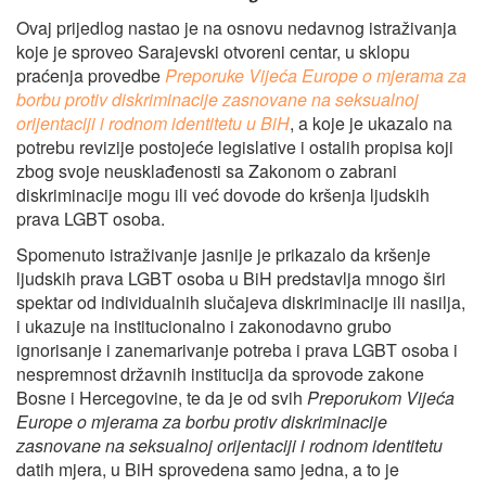
Ovaj prijedlog nastao je na osnovu nedavnog istraživanja
koje je sproveo Sarajevski otvoreni centar, u sklopu
praćenja provedbe
Preporuke Vijeća Europe o mjerama za
borbu protiv diskriminacije zasnovane na seksualnoj
orijentaciji i rodnom identitetu u BiH
, a koje je ukazalo na
potrebu revizije postojeće legislative i ostalih propisa koji
zbog svoje neusklađenosti sa Zakonom o zabrani
diskriminacije mogu ili već dovode do kršenja ljudskih
prava LGBT osoba.
Spomenuto istraživanje jasnije je prikazalo da kršenje
ljudskih prava LGBT osoba u BiH predstavlja mnogo širi
spektar od individualnih slučajeva diskriminacije ili nasilja,
i ukazuje na institucionalno i zakonodavno grubo
ignorisanje i zanemarivanje potreba i prava LGBT osoba i
nespremnost državnih institucija da sprovode zakone
Bosne i Hercegovine, te da je od svih
Preporukom Vijeća
Europe o mjerama za borbu protiv diskriminacije
zasnovane na seksualnoj orijentaciji i rodnom identitetu
datih mjera, u BiH sprovedena samo jedna, a to je