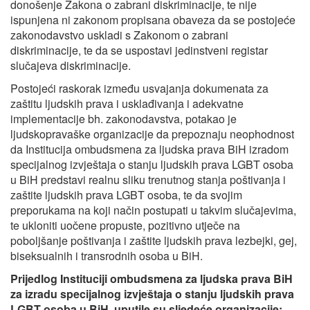
donošenje Zakona o zabrani diskriminacije, te nije
ispunjena ni zakonom propisana obaveza da se postojeće
zakonodavstvo uskladi s Zakonom o zabrani
diskriminacije, te da se uspostavi jedinstveni registar
slučajeva diskriminacije.
Postojeći raskorak između usvajanja dokumenata za
zaštitu ljudskih prava i usklađivanja i adekvatne
implementacije bh. zakonodavstva, potakao je
ljudskopravaške organizacije da prepoznaju neophodnost
da Institucija ombudsmena za ljudska prava BiH izradom
specijalnog izvještaja o stanju ljudskih prava LGBT osoba
u BiH predstavi realnu sliku trenutnog stanja poštivanja i
zaštite ljudskih prava LGBT osoba, te da svojim
preporukama na koji način postupati u takvim slučajevima,
te ukloniti uočene propuste, pozitivno utječe na
poboljšanje poštivanja i zaštite ljudskih prava lezbejki, gej,
biseksualnih i transrodnih osoba u BiH.
Prijedlog Instituciji ombudsmena za ljudska prava BiH
za izradu specijalnog izvještaja o stanju ljudskih prava
LGBT osoba u BiH, uputile su sljedeće organizacije: