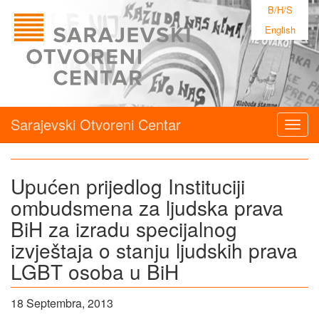
B/H/S
English
Sarajevski Otvoreni Centar
Togg
navig
Upućen prijedlog Instituciji
ombudsmena za ljudska prava
BiH za izradu specijalnog
izvještaja o stanju ljudskih prava
LGBT osoba u BiH
18 Septembra, 2013