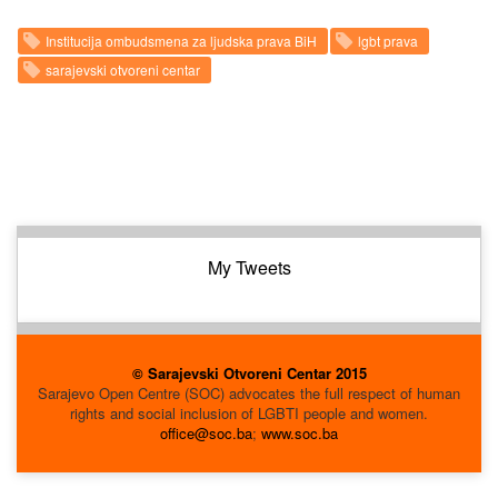
Institucija ombudsmena za ljudska prava BiH
lgbt prava
sarajevski otvoreni centar
My Tweets
© Sarajevski Otvoreni Centar 2015
Sarajevo Open Centre (SOC) advocates the full respect of human
rights and social inclusion of LGBTI people and women.
office@soc.ba
;
www.soc.ba