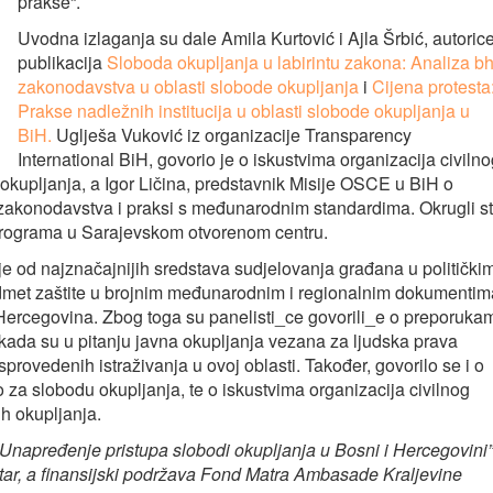
prakse“.
Uvodna izlaganja su dale Amila Kurtović i Ajla Šrbić, autoric
publikacija
Sloboda okupljanja u labirintu zakona: Analiza bh
zakonodavstva u oblasti slobode okupljanja
i
Cijena protesta
Prakse nadležnih institucija u oblasti slobode okupljanja u
BiH.
Uglješa Vuković iz organizacije Transparency
International BiH, govorio je o iskustvima organizacija civiln
h okupljanja, a Igor Ličina, predstavnik Misije OSCE u BiH o
zakonodavstva i praksi s međunarodnim standardima. Okrugli s
 programa u Sarajevskom otvorenom centru.
e od najznačajnijih sredstava sudjelovanja građana u politički
dmet zaštite u brojnim međunarodnim i regionalnim dokumentim
i Hercegovina. Zbog toga su panelisti_ce govorili_e o preporuka
ni kada su u pitanju javna okupljanja vezana za ljudska prava
provedenih istraživanja u ovoj oblasti. Također, govorilo se i o
o za slobodu okupljanja, te o iskustvima organizacija civilnog
ih okupljanja.
 „Unapređenje pristupa slobodi okupljanja u Bosni i Hercegovini”
tar, a finansijski podržava Fond Matra Ambasade Kraljevine