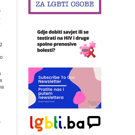
e
.
:
og
to
m
a
ma