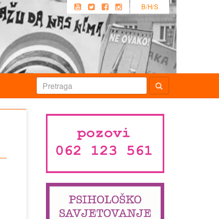
B/H/S
i