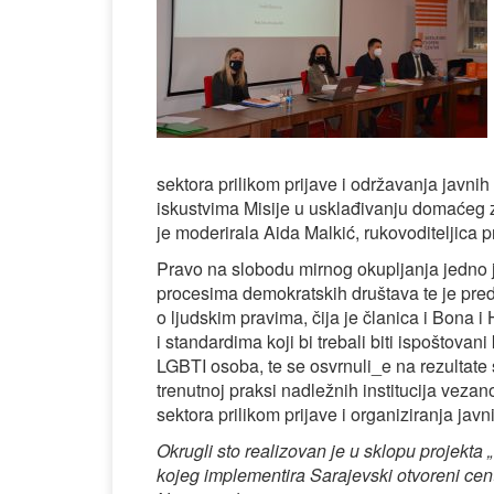
sektora prilikom prijave i održavanja javni
iskustvima Misije u usklađivanju domaćeg 
je moderirala Aida Malkić, rukovoditeljica
Pravo na slobodu mirnog okupljanja jedno j
procesima demokratskih društava te je pre
o ljudskim pravima, čija je članica i Bona 
i standardima koji bi trebali biti ispoštova
LGBTI osoba, te se osvrnuli_e na rezultate s
trenutnoj praksi nadležnih institucija vezan
sektora prilikom prijave i organiziranja javn
Okrugli sto realizovan je u sklopu projekta
kojeg implementira Sarajevski otvoreni cen