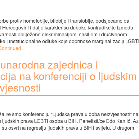
 protiv homofobije, bifobije i transfobije, podsjećamo da
i Hercegovini i dalje karakterišu duboke kontradikcije između
arnosti obilježene diskriminacijom, nasiljem i društvenom
ke i institucionalne odluke koje doprinose marginalizaciji LGBT
Continued
đunarodna zajednica i
ucija na konferenciji o ljudskim
vjesnosti
ali/e smo konferenciju “Ljudska prava u doba neizvjesnosti” na
nju ljudskih prava LGBTI osoba u BiH. Panelisti/ce Edo Kanlić, Az
su osvrt na regresiju ljudskih prava u BiH i svijetu. U drugom