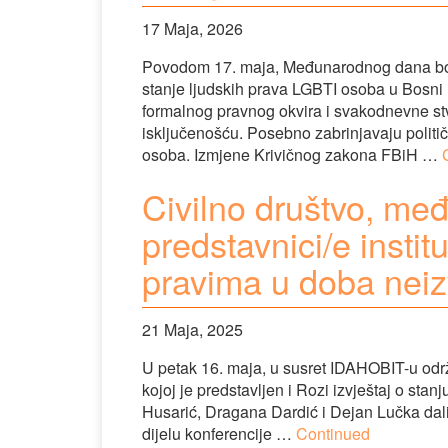
17 Maja, 2026
Povodom 17. maja, Međunarodnog dana borbe
stanje ljudskih prava LGBTI osoba u Bosni 
formalnog pravnog okvira i svakodnevne stv
isključenošću. Posebno zabrinjavaju politič
osoba. Izmjene Krivičnog zakona FBiH …
Civilno društvo, me
predstavnici/e instit
pravima u doba neiz
21 Maja, 2025
U petak 16. maja, u susret IDAHOBIT-u održ
kojoj je predstavljen i Rozi izvještaj o sta
Husarić, Dragana Dardić i Dejan Lučka dali 
dijelu konferencije …
Continued