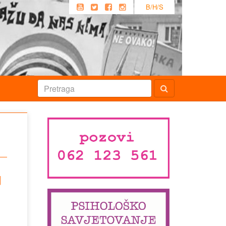
B/H/S
u