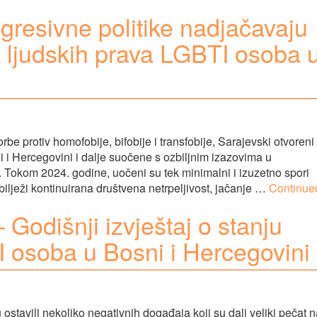
resivne politike nadjačavaju
 ljudskih prava LGBTI osoba 
protiv homofobije, bifobije i transfobije, Sarajevski otvoreni
i Hercegovini i dalje suočene s ozbiljnim izazovima u
. Tokom 2024. godine, uočeni su tek minimalni i izuzetno spori
bilježi kontinuirana društvena netrpeljivost, jačanje …
Continue
 Godišnji izvještaj o stanju
I osoba u Bosni i Hercegovini
ostavili nekoliko negativnih događaja koji su dali veliki pečat 