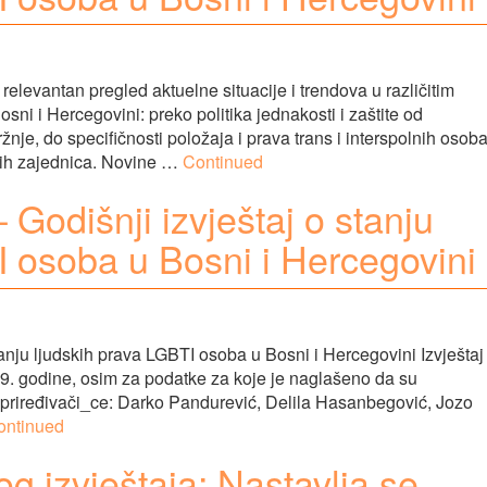
 relevantan pregled aktuelne situacije i trendova u različitim
ni i Hercegovini: preko politika jednakosti i zaštite od
ržnje, do specifičnosti položaja i prava trans i interspolnih osoba
lnih zajednica. Novine …
Continued
 Godišnji izvještaj o stanju
I osoba u Bosni i Hercegovini
tanju ljudskih prava LGBTI osoba u Bosni i Hercegovini Izvještaj
19. godine, osim za podatke za koje je naglašeno da su
 i priređivači_ce: Darko Pandurević, Delila Hasanbegović, Jozo
ontinued
izvještaja: Nastavlja se