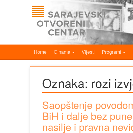
Home
O nama
Vijesti
Programi
Oznaka:
rozi izv
Saopštenje povodo
BiH i dalje bez pune 
nasilje i pravna nev