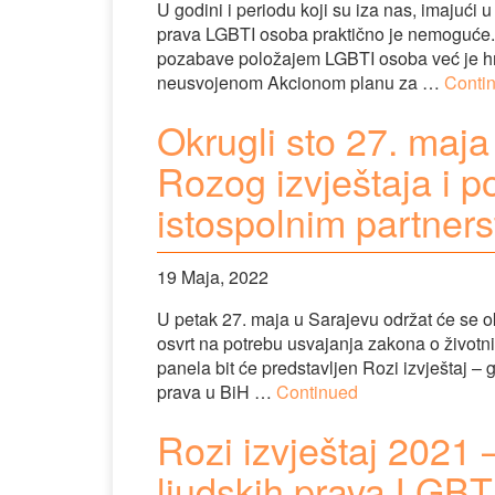
U godini i periodu koji su iza nas, imajući 
prava LGBTI osoba praktično je nemoguće. 
pozabave položajem LGBTI osoba već je hron
neusvojenom Akcionom planu za …
Conti
Okrugli sto 27. maja
Rozog izvještaja i 
istospolnim partner
19 Maja, 2022
U petak 27. maja u Sarajevu održat će se 
osvrt na potrebu usvajanja zakona o život
panela bit će predstavljen Rozi izvještaj – 
prava u BiH …
Continued
Rozi izvještaj 2021 –
ljudskih prava LGBT