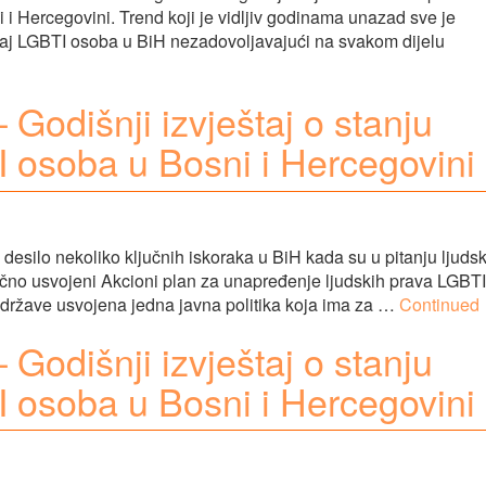
 i Hercegovini. Trend koji je vidljiv godinama unazad sve je
ložaj LGBTI osoba u BiH nezadovoljavajući na svakom dijelu
 Godišnji izvještaj o stanju
I osoba u Bosni i Hercegovini
 desilo nekoliko ključnih iskoraka u BiH kada su u pitanju ljuds
ačno usvojeni Akcioni plan za unapređenje ljudskih prava LGBTI
u države usvojena jedna javna politika koja ima za …
Continued
 Godišnji izvještaj o stanju
I osoba u Bosni i Hercegovini