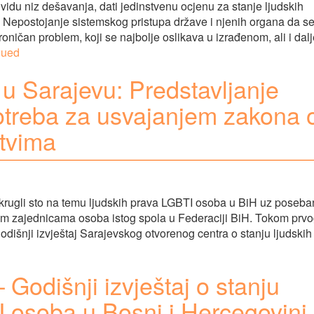
u vidu niz dešavanja, dati jedinstvenu ocjenu za stanje ljudskih
Nepostojanje sistemskog pristupa države i njenih organa da s
ičan problem, koji se najbolje oslikava u izrađenom, ali i dalj
nued
 u Sarajevu: Predstavljanje
potreba za usvajanjem zakona 
stvima
okrugli sto na temu ljudskih prava LGBTI osoba u BiH uz poseba
nim zajednicama osoba istog spola u Federaciji BiH. Tokom prv
godišnji izvještaj Sarajevskog otvorenog centra o stanju ljudskih
 Godišnji izvještaj o stanju
I osoba u Bosni i Hercegovini