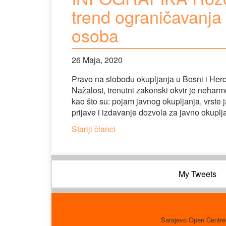
trend ograničavanja
osoba
26 Maja, 2020
Pravo na slobodu okupljanja u Bosni i Her
Nažalost, trenutni zakonski okvir je neharmo
kao što su: pojam javnog okupljanja, vrste 
prijave i izdavanje dozvola za javno okupl
Navigacija
Stariji članci
člancima
My Tweets
Sarajevo Open Centre 