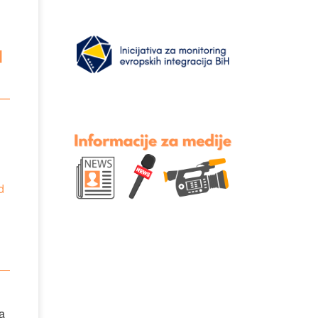
u
d
na