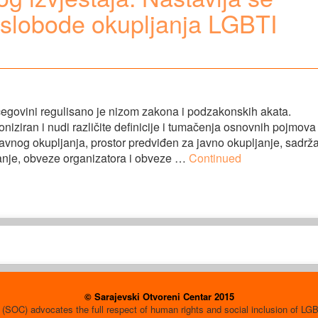
 slobode okupljanja LGBTI
cegovini regulisano je nizom zakona i podzakonskih akata.
niziran i nudi različite definicije i tumačenja osnovnih pojmova
javnog okupljanja, prostor predviđen za javno okupljanje, sadrža
janje, obveze organizatora i obveze …
Continued
© Sarajevski Otvoreni Centar 2015
(SOC) advocates the full respect of human rights and social inclusion of L