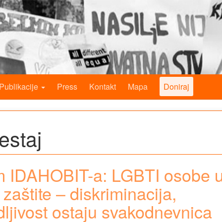
Publikacije
Press
Kontakt
Mapa
Doniraj
jestaj
m IDAHOBIT-a: LGBTI osobe 
zaštite – diskriminacija,
idljivost ostaju svakodnevnica