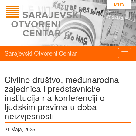
B/H/S
Sarajevski Otvoreni Centar
Togg
navig
Civilno društvo, međunarodna
zajednica i predstavnici/e
institucija na konferenciji o
ljudskim pravima u doba
neizvjesnosti
21 Maja, 2025