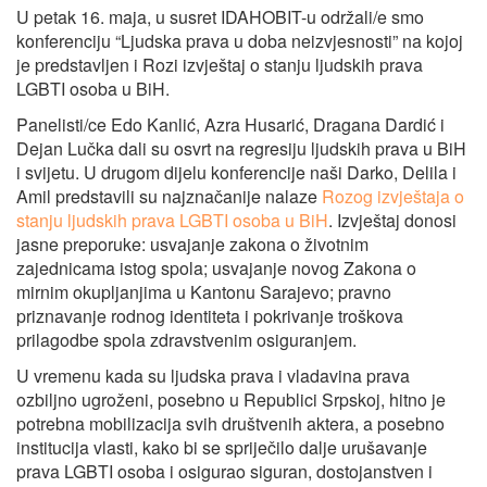
U petak 16. maja, u susret IDAHOBIT-u održali/e smo
konferenciju “Ljudska prava u doba neizvjesnosti” na kojoj
je predstavljen i Rozi izvještaj o stanju ljudskih prava
LGBTI osoba u BiH.
Panelisti/ce Edo Kanlić, Azra Husarić, Dragana Dardić i
Dejan Lučka dali su osvrt na regresiju ljudskih prava u BiH
i svijetu. U drugom dijelu konferencije naši Darko, Delila i
Amil predstavili su najznačanije nalaze
Rozog izvještaja o
stanju ljudskih prava LGBTI osoba u BiH
. Izvještaj donosi
jasne preporuke: usvajanje zakona o životnim
zajednicama istog spola; usvajanje novog Zakona o
mirnim okupljanjima u Kantonu Sarajevo; pravno
priznavanje rodnog identiteta i pokrivanje troškova
prilagodbe spola zdravstvenim osiguranjem.
U vremenu kada su ljudska prava i vladavina prava
ozbiljno ugroženi, posebno u Republici Srpskoj, hitno je
potrebna mobilizacija svih društvenih aktera, a posebno
institucija vlasti, kako bi se spriječilo dalje urušavanje
prava LGBTI osoba i osigurao siguran, dostojanstven i