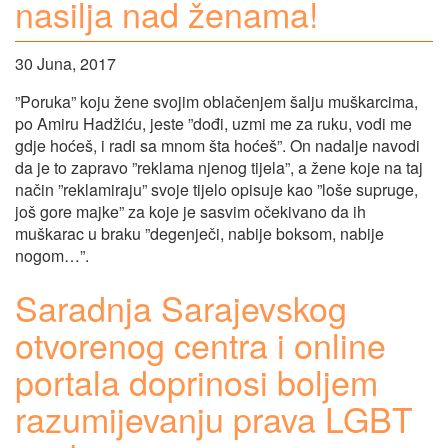
nasilja nad ženama!
30 Juna, 2017
”Poruka” koju žene svojim oblačenjem šalju muškarcima,
po Amiru Hadžiću, jeste ”dođi, uzmi me za ruku, vodi me
gdje hoćeš, i radi sa mnom šta hoćeš”. On nadalje navodi
da je to zapravo ”reklama njenog tijela”, a žene koje na taj
način ”reklamiraju” svoje tijelo opisuje kao ”loše supruge,
još gore majke” za koje je sasvim očekivano da ih
muškarac u braku ”degenječi, nabije boksom, nabije
nogom…”.
Saradnja Sarajevskog
otvorenog centra i online
portala doprinosi boljem
razumijevanju prava LGBT