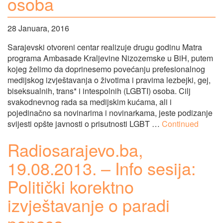
osoba
28 Januara, 2016
Sarajevski otvoreni centar realizuje drugu godinu Matra
programa Ambasade Kraljevine Nizozemske u BiH, putem
kojeg želimo da doprinesemo povećanju prefesionalnog
medijskog izvještavanja o životima i pravima lezbejki, gej,
biseksualnih, trans* i intespolnih (LGBTI) osoba. Cilj
svakodnevnog rada sa medijskim kućama, ali i
pojedinačno sa novinarima i novinarkama, jeste podizanje
svijesti opšte javnosti o prisutnosti LGBT …
Continued
Radiosarajevo.ba,
19.08.2013. – Info sesija:
Politički korektno
izvještavanje o paradi