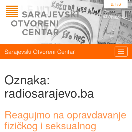
B/H/S
Sarajevski Otvoreni Centar
Togg
navig
Oznaka:
radiosarajevo.ba
Reagujmo na opravdavanje
fizičkog i seksualnog