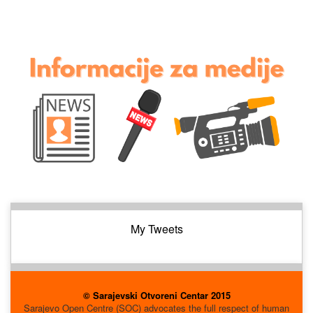
My Tweets
© Sarajevski Otvoreni Centar 2015
Sarajevo Open Centre (SOC) advocates the full respect of human