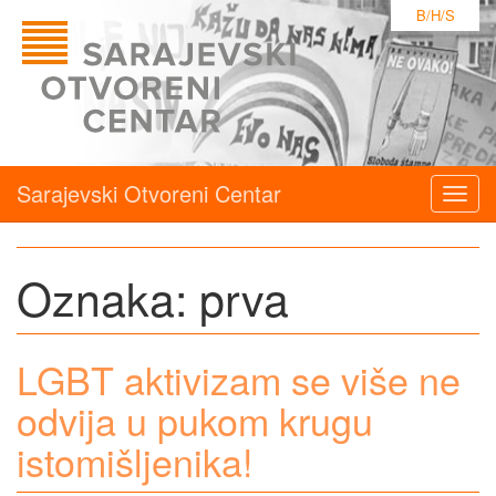
B/H/S
Sarajevski Otvoreni Centar
Togg
navig
Oznaka:
prva
LGBT aktivizam se više ne
odvija u pukom krugu
istomišljenika!