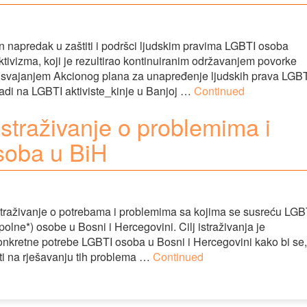
n napredak u zaštiti i podršci ljudskim pravima LGBTI osoba
ivizma, koji je rezultirao kontinuiranim održavanjem povorke
i i usvajanjem Akcionog plana za unapređenje ljudskih prava LGB
padi na LGBTI aktiviste_kinje u Banjoj …
Continued
traživanje o problemima i
soba u BiH
istraživanje o potrebama i problemima sa kojima se susreću LGB
spolne*) osobe u Bosni i Hercegovini. Cilj istraživanja je
i konkretne potrebe LGBTI osoba u Bosni i Hercegovini kako bi se,
ti na rješavanju tih problema …
Continued