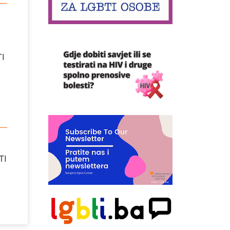
TI
TI