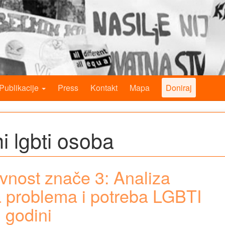
Publikacije
Press
Kontakt
Mapa
Doniraj
i lgbti osoba
avnost znače 3: Analiza
ja problema i potreba LGBTI
 godini