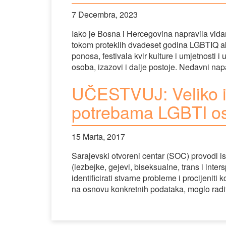
7 Decembra, 2023
Iako je Bosna i Hercegovina napravila vida
tokom proteklih dvadeset godina LGBTIQ akt
ponosa, festivala kvir kulture i umjetnost
osoba, izazovi i dalje postoje. Nedavni na
UČESTVUJ: Veliko is
potrebama LGBTI o
15 Marta, 2017
Sarajevski otvoreni centar (SOC) provodi 
(lezbejke, gejevi, biseksualne, trans i inter
identificirati stvarne probleme i procijenit
na osnovu konkretnih podataka, moglo radi