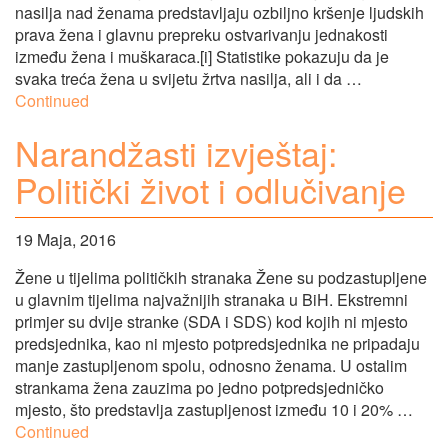
nasilja nad ženama predstavljaju ozbiljno kršenje ljudskih
prava žena i glavnu prepreku ostvarivanju jednakosti
između žena i muškaraca.[i] Statistike pokazuju da je
svaka treća žena u svijetu žrtva nasilja, ali i da …
Continued
Narandžasti izvještaj:
Politički život i odlučivanje
19 Maja, 2016
Žene u tijelima političkih stranaka Žene su podzastupljene
u glavnim tijelima najvažnijih stranaka u BiH. Ekstremni
primjer su dvije stranke (SDA i SDS) kod kojih ni mjesto
predsjednika, kao ni mjesto potpredsjednika ne pripadaju
manje zastupljenom spolu, odnosno ženama. U ostalim
strankama žena zauzima po jedno potpredsjedničko
mjesto, što predstavlja zastupljenost između 10 i 20% …
Continued