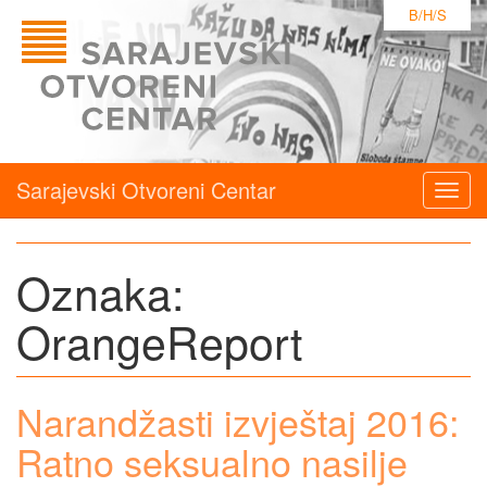
B/H/S
Sarajevski Otvoreni Centar
Togg
navig
Oznaka:
OrangeReport
Narandžasti izvještaj 2016:
Ratno seksualno nasilje