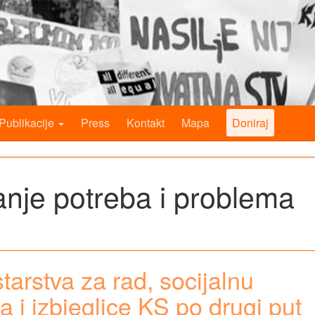
Publikacije
Press
Kontakt
Mapa
Doniraj
vanje potreba i problema
tarstva za rad, socijalnu
ca i izbjeglice KS po drugi put