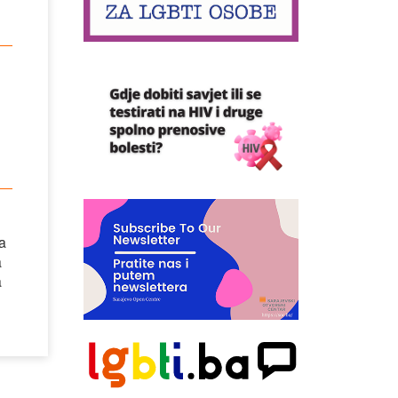
a
a
a