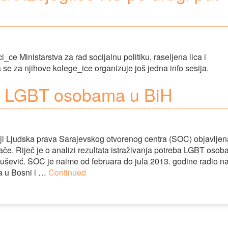
_ce Ministarstva za rad socijalnu politiku, raseljena lica i
da se za njihove kolege_ice organizuje još jedna info sesija.
 o LGBT osobama u BiH
iji Ljudska prava Sarajevskog otvorenog centra (SOC) objavljen
ače. Riječ je o analizi rezultata istraživanja potreba LGBT osob
ušević. SOC je naime od februara do jula 2013. godine radio n
a u Bosni i …
Continued