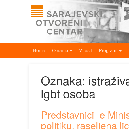
Home
O nama
Vijesti
Programi
Oznaka:
istraži
lgbt osoba
Predstavnici_e Minis
politiku, raseljena li