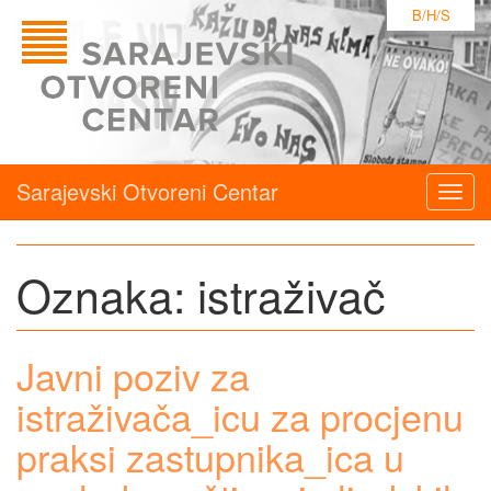
B/H/S
Sarajevski Otvoreni Centar
Togg
navig
Oznaka:
istraživač
Javni poziv za
istraživača_icu za procjenu
praksi zastupnika_ica u