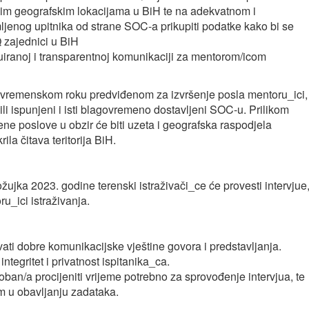
m geografskim lokacijama u BiH te na adekvatnom i
jenog upitnika od strane SOC-a prikupiti podatke kako bi se
 zajednici u BiH
inuiranoj i transparentnoj komunikaciji za mentorom/icom
e u vremenskom roku predviđenom za izvršenje posla mentoru_ici,
ili ispunjeni i isti blagovremeno dostavljeni SOC-u. Prilikom
ne poslove u obzir će biti uzeta i geografska raspodjela
ila čitava teritorija BiH.
žujka 2023. godine terenski istraživači_ce će provesti intervjue
ru_ici istraživanja.
ati dobre komunikacijske vještine govora i predstavljanja.
ntegritet i privatnost ispitanika_ca.
oban/a procijeniti vrijeme potrebno za sprovođenje intervjua, te
am u obavljanju zadataka.