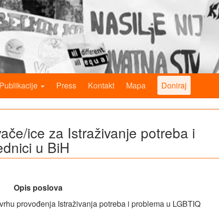
Publikacije
Press
Kontakt
Mapa
Doniraj
ače/ice za Istraživanje potreba i
dnici u BiH
Opis poslova
 svrhu provođenja Istraživanja potreba i problema u LGBTIQ