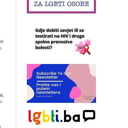
ni
e,
a,
u
m