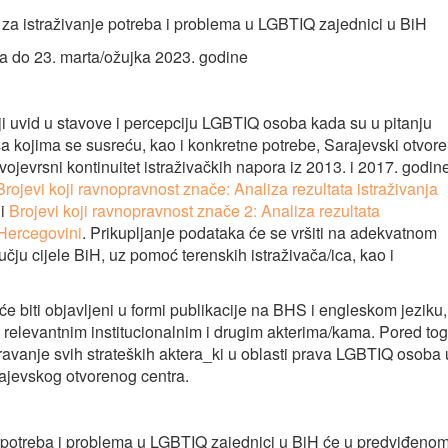
 za istraživanje potreba i problema u LGBTIQ zajednici u BiH
ja do 23. marta/ožujka 2023. godine
niji uvid u stavove i percepciju LGBTIQ osoba kada su u pitanju
a kojima se susreću, kao i konkretne potrebe, Sarajevski otvore
 svojevrsni kontinuitet istraživačkih napora iz 2013. i 2017. godin
Brojevi koji ravnopravnost znače: Analiza rezultata istraživanja
i
Brojevi koji ravnopravnost znače 2: Analiza rezultata
 Hercegovini
. Prikupljanje podataka će se vršiti na adekvatnom
ju cijele BiH, uz pomoć terenskih istraživača/ica, kao i
 će biti objavljeni u formi publikacije na BHS i engleskom jeziku,
m relevantnim institucionalnim i drugim akterima/kama. Pored tog
jeravanje svih strateških aktera_ki u oblasti prava LGBTIQ osoba 
rajevskog otvorenog centra.
je potreba i problema u LGBTIQ zajednici u BiH će u predviđeno