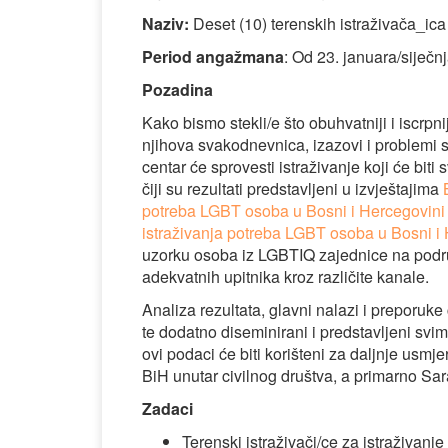
Naziv:
Deset (10) terenskih istraživača_ica
Period angažmana
: Od 23. januara/siječn
Pozadina
Kako bismo stekli/e što obuhvatniji i iscrp
njihova svakodnevnica, izazovi i problemi s
centar će sprovesti istraživanje koji će biti
čiji su rezultati predstavljeni u izvještajima
potreba LGBT osoba u Bosni i Hercegovini
istraživanja potreba LGBT osoba u Bosni i
uzorku osoba iz LGBTIQ zajednice na područ
adekvatnih upitnika kroz različite kanale.
Analiza rezultata, glavni nalazi i preporuke
te dodatno diseminirani i predstavljeni svi
ovi podaci će biti korišteni za daljnje usm
BiH unutar civilnog društva, a primarno Sa
Zadaci
Terenski istraživači/ce za istraživan