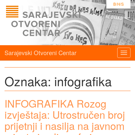
B/H/S
Sarajevski Otvoreni Centar
Togg
navig
Oznaka:
infografika
INFOGRAFIKA Rozog
izvještaja: Utrostručen broj
prijetnji i nasilja na javnom