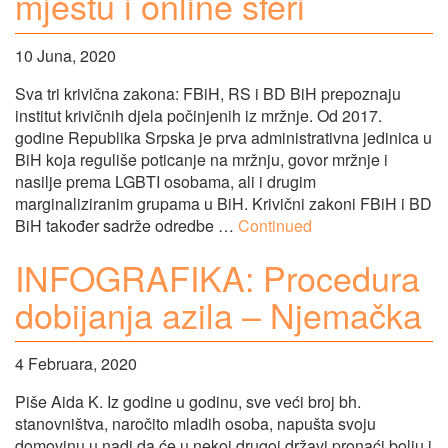
mjestu i online sferi
10 Juna, 2020
Sva tri krivična zakona: FBiH, RS i BD BiH prepoznaju
institut krivičnih djela počinjenih iz mržnje. Od 2017.
godine Republika Srpska je prva administrativna jedinica u
BiH koja reguliše poticanje na mržnju, govor mržnje i
nasilje prema LGBTI osobama, ali i drugim
marginaliziranim grupama u BiH. Krivični zakoni FBiH i BD
BiH također sadrže odredbe …
Continued
INFOGRAFIKA: Procedura
dobijanja azila – Njemačka
4 Februara, 2020
Piše Aida K. Iz godine u godinu, sve veći broj bh.
stanovništva, naročito mladih osoba, napušta svoju
domovinu u nadi da će u nekoj drugoj državi pronaći bolju i