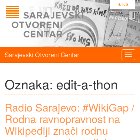
B/H/S
Sarajevski Otvoreni Centar
Togg
navig
Oznaka:
edit-a-thon
Radio Sarajevo: #WikiGap /
Rodna ravnopravnost na
Wikipediji znači rodnu