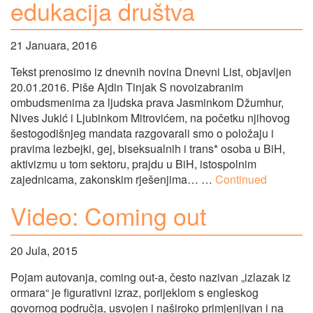
edukacija društva
21 Januara, 2016
Tekst prenosimo iz dnevnih novina Dnevni List, objavljen
20.01.2016. Piše Ajdin Tinjak S novoizabranim
ombudsmenima za ljudska prava Jasminkom Džumhur,
Nives Jukić i Ljubinkom Mitrovićem, na početku njihovog
šestogodišnjeg mandata razgovarali smo o položaju i
pravima lezbejki, gej, biseksualnih i trans* osoba u BiH,
aktivizmu u tom sektoru, prajdu u BiH, istospolnim
zajednicama, zakonskim rješenjima… …
Continued
Video: Coming out
20 Jula, 2015
Pojam autovanja, coming out-a, često nazivan „izlazak iz
ormara“ je figurativni izraz, porijeklom s engleskog
govornog područja, usvojen i naširoko primjenjivan i na