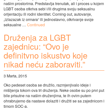
našim prostorima. Predstavlja trenutak, ali i proces u kojem
LGBT osoba otkriva sebi i/ili drugima svoju seksualnu
orijentaciju ili rodni identitet. Coming out, autovanje,
„izlazazak iz ormara“ ili jednostavno, otkrivanje svoje
seksualne …
Continued
Druženja za LGBT
zajednicu: “Ovo je
definitvno iskustvo koje
nikad neću zaboraviti.”
3 Marta, 2015
Oko pedeset osoba se družilo, razmjenjivalo ideje i
mišljenja tokom ova tri druženja. Neke osobe su po prvi put
bile prisutne na našim druženjima, te ih ovim putem
ohrabrujemo da nastave dolaziti i družiti se sa zajednicom i
timom SOC-a.