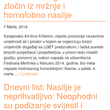
zločin iz mržnje i
homofobno nasilje
7 Marta, 2016
Sarajevsko Art kino Kriterion, mjesto promocije nezavisne
umjetnosti ali i prostor u kojem se organizuju brojni
umjetnički događaji sa LGBT predznakom, i tačka susreta
brojnih posjetilaca i posjetiteljica, u prvom redu mladih
gostiju, ponovno je, nakon napada na učesnike/ce
Festivala Merlinka u februaru 2014. godine, bio meta
napada motivisanog homofobijom. Naime, u petak, 4.
marta …
Continued
Dnevni list: Nasilje je
neprihvatljivo: Neophodni
su podizanje svijesti i