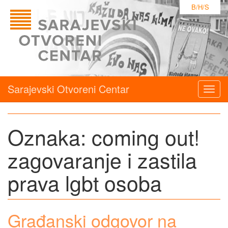
B/H/S
Sarajevski Otvoreni Centar
Togg
navig
Oznaka:
coming out!
zagovaranje i zastila
prava lgbt osoba
Građanski odgovor na