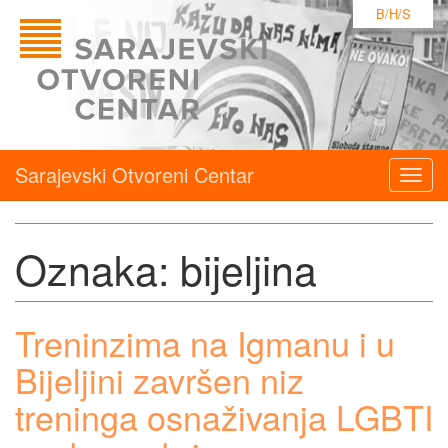
B/H/S
Sarajevski Otvoreni Centar
Togg
navig
Oznaka:
bijeljina
Treninzima na Igmanu i u
Bijeljini završen niz
treninga osnaživanja LGBTI