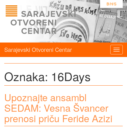
B/H/S
Sarajevski Otvoreni Centar
Togg
navig
Oznaka:
16Days
Upoznajte ansambl
SEDAM: Vesna Švancer
prenosi priču Feride Azizi