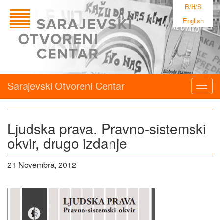
B/H/S
English
Sarajevski Otvoreni Centar
Togg
navig
Ljudska prava. Pravno-sistemski
okvir, drugo izdanje
21 Novembra, 2012