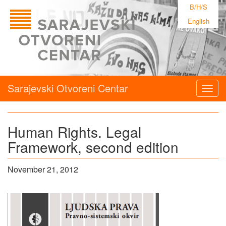
B/H/S
English
Sarajevski Otvoreni Centar
Togg
navig
Human Rights. Legal
Framework, second edition
November 21, 2012