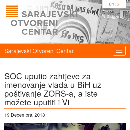
B/H/S
Sarajevski Otvoreni Centar
Togg
navig
SOC uputio zahtjeve za
imenovanje vlada u BiH uz
poštivanje ZORS-a, a iste
možete uputiti i Vi
19 Decembra, 2018