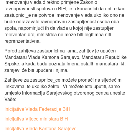
imenovanju vlada direktno primjene Zakon o
ravnopravnosti spolova u BiH, te u konačnici da oni_e kao
zastupnici_e ne potvrde imenovanje vlada ukoliko ono ne
bude odražavalo ravnopravnu zastupljenost osoba oba
spola, napominjući ih da vlada u kojoj nije zastupljen
releventan broj ministrica ne može biti legitimna niti
reprenzentativna.
Pored zahtjeva zastupnicima_ama, zahtjev je upućen
Mandataru Vlade Kantona Sarajevo, Mandataru Republike
Srpske, a kada budu poznata imena ostalih mandatara_ki,
zahtjevi će biti upućeni i njima.
Zahtjeve za zastupnice_ce možete pronaći na sljedećim
linkovima, te ukoliko želite i Vi možete iste uputiti, samo
umjesto informacija Sarajevskog otvorenog centra unesite
Vaše:
Inicijativa Vlada Federacije BiH
Inicijativa Vijeće ministara BiH
Inicijativa Vlada Kantona Sarajevo