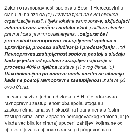
Zakon o ravnopravnosti spolova u Bosni i Hercegovini u
članu 20 nalaže da
(1)
Državna tijela na svim nivoima
organizacije vlasti, i tijela lokalne samouprave,
uključujući
zakonodavnu, izvršnu i sudsku vlast
, političke stranke,
pravna lica s javnim ovlaštenjima…
osigurat će i
promovirati ravnopravnu zastupljenost spolova u
upravljanju, procesu odlučivanja i predstavljanju
…(2)
Ravnopravna zastupljenost spolova postoji u slučaju
kada je jedan od spolova zastupljen najmanje u
procentu 40% u tijelima
iz stava (1) ovog člana. (3)
Diskriminacijom po osnovu spola smatra se situacija
kada ne postoji ravnopravna zastupljenost
iz stava (2)
ovog člana.
Do sada saziv nijedne od vlada u BiH nije odražavao
ravnopravnu zastupljenost oba spola, stoga su
zastupnicima_ama svih skupština i parlamenata (osim
zastupnicima_ama Zapadno-hercegovačkog kantona jer je
Vlada već bila formirana) upućeni zahtijevi kojima se od
njih zahtijeva da njihove stranke pri pregovorima o