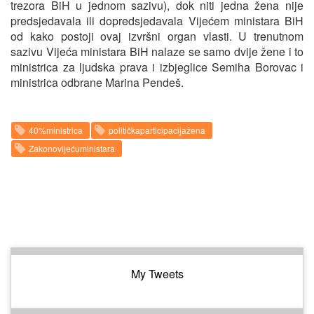
trezora BiH u jednom sazivu), dok niti jedna žena nije
predsjedavala ili dopredsjedavala Vijećem ministara BiH
od kako postoji ovaj izvršni organ vlasti. U trenutnom
sazivu Vijeća ministara BiH nalaze se samo dvije žene i to
ministrica za ljudska prava i izbjeglice Semiha Borovac i
ministrica odbrane Marina Pendeš.
40%ministrica
političkaparticipacijažena
Zakonovijećuministara
My Tweets