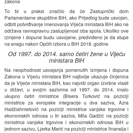
zakona
To bi u praksi značilo da će Zastupnički dom
Parlamentarne skupštine BiH, ako Prijedlog bude usvojen,
odbiti potvrđivanje imenovanja Vijeća ministara BiH ako ne
održava ravnopravnu zastupljenost oba spola. Ukoliko ove
izmjene i dopune budu usvojene, predviđeno je da stupe
na snagu nakon Općih izbora u BiH 2018. godine.
Od 1997. do 2014. samo četiri žene u Vijeću
ministara BiH
Na neophodnost usvajanja pomenutih Izmjena i dopuna
Zakona o Vijeću ministara BiH najbolje ukazuje činjenica
da je Vijeće ministara BiH, kao najviši organ izvršne vlasti
u državi, u svojim sazivima od 1997. do 2014. imalo
ukupno četiri ministrice (Bisera Turković na poziciji
ministrice za evropske integracije u dva saziva, Azra
Hadžiahmetović na poziciji ministrice vanjske trgovine i
ekonomskih odnosa u tri saziva, Mila Gadžić na poziciji
ministrice vanjske trgovine i ekonomskih odnosa BiH u
jednom sazivu, Ljerka Marić na poziciji ministrice finansija i