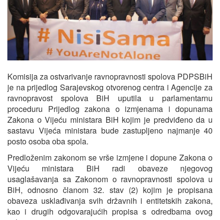
Komisija za ostvarivanje ravnopravnosti spolova PDPSBiH
je na prijedlog Sarajevskog otvorenog centra i Agencije za
ravnopravost spolova BiH uputila u parlamentarnu
proceduru Prijedlog zakona o izmjenama i dopunama
Zakona o Vijeću ministara BiH kojim je predviđeno da u
sastavu Vijeća ministara bude zastupljeno najmanje 40
posto osoba oba spola.
Predloženim zakonom se vrše izmjene i dopune Zakona o
Vijeću ministara BiH radi obaveze njegovog
usaglašavanja sa Zakonom o ravnopravnosti spolova u
BiH, odnosno članom 32. stav (2) kojim je propisana
obaveza usklađivanja svih državnih i entitetskih zakona,
kao i drugih odgovarajućih propisa s odredbama ovog