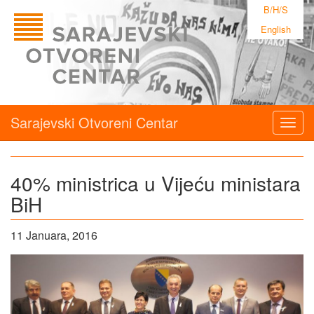
B/H/S
English
Sarajevski Otvoreni Centar
Togg
navig
40% ministrica u Vijeću ministara
BiH
11 Januara, 2016