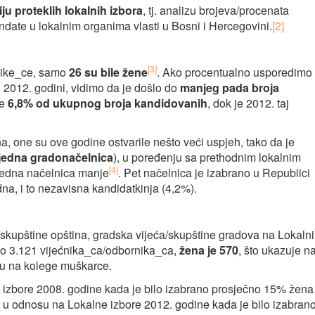
u proteklih lokalnih izbora
, tj. analizu brojeva/procenata
andate u lokalnim organima vlasti u Bosni i Hercegovini.
[2]
[3]
nike_ce, samo
26
su bile žene
. Ako procentualno usporedimo 
 2012. godini, vidimo da je došlo do
manjeg pada broja
le
6,8% od ukupnog broja kandidovanih
, dok je 2012. taj
 one su ove godine ostvarile nešto veći uspjeh, tako da je
jedna gradonačelnica
), u poređenju sa prethodnim lokalnim
[4]
 jedna načelnica manje
. Pet načelnica je izabrano u Republici
na, i to nezavisna kandidatkinja (4,2%).
a/skupštine opština, gradska vijeća/skupštine gradova na Lokaln
 3.121 vijećnika_ca/odbornika_ca,
žena je 570
, što ukazuje n
osu na kolege muškarce.
 izbore 2008. godine kada je bilo izabrano prosječno 15% žena
 u odnosu na Lokalne izbore 2012. godine kada je bilo izabran