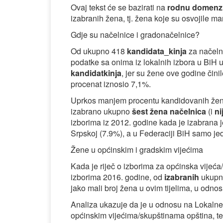
Ovaj tekst će se bazirati na
rodnu domenzij
izabranih žena, tj. žena koje su osvojile m
Gdje su načelnice i gradonačelnice?
Od ukupno 418
kandidata_kinja
za načel
podatke sa onima iz lokalnih izbora u BiH u
kandidatkinja
, jer su žene ove godine čini
procenat iznosio 7,1%.
Uprkos manjem procentu kandidovanih žena,
izabrano ukupno
šest žena načelnica
(i
ni
izborima iz 2012. godine kada je izabrana
Srpskoj (7.9%), a u Federaciji BiH samo jed
Žene u općinskim i gradskim vijećima
Kada je riječ o izborima za općinska vijeć
izborima 2016. godine, od
izabranih
ukupno
jako mali broj žena u ovim tijelima, u odn
Analiza ukazuje da je u odnosu na Lokalne
općinskim vijećima/skupštinama opština, te