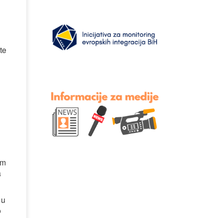
te
im
a
 u
o