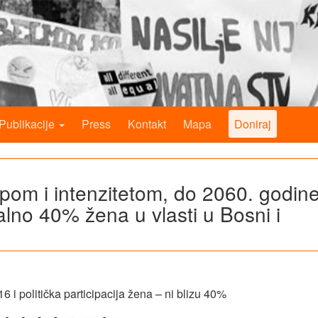
Publikacije
Press
Kontakt
Mapa
Doniraj
om i intenzitetom, do 2060. godin
lno 40% žena u vlasti u Bosni i
6 i politička participacija žena – ni blizu 40%