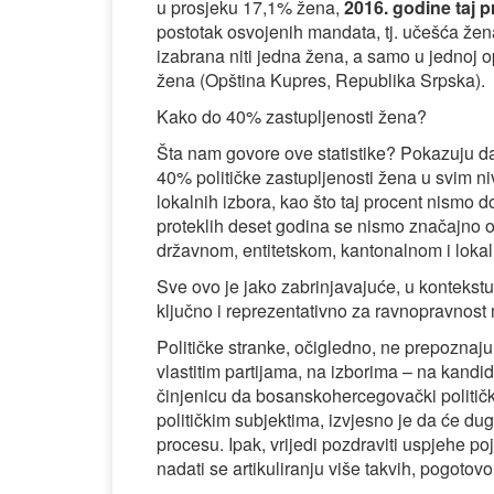
u prosjeku 17,1% žena,
2016. godine taj p
postotak osvojenih mandata, tj. učešća že
izabrana niti jedna žena, a samo u jednoj op
žena (Opština Kupres, Republika Srpska).
Kako do 40% zastupljenosti žena?
Šta nam govore ove statistike? Pokazuju d
40% političke zastupljenosti žena u svim niv
lokalnih izbora, kao što taj procent nismo d
proteklih deset godina se nismo značajno o
državnom, entitetskom, kantonalnom i loka
Sve ovo je jako zabrinjavajuće, u kontekstu
ključno i reprezentativno za ravnopravnost
Političke stranke, očigledno, ne prepoznaj
vlastitim partijama, na izborima – na kandi
činjenicu da bosanskohercegovački političk
političkim subjektima, izvjesno je da će d
procesu. Ipak, vrijedi pozdraviti uspjehe p
nadati se artikuliranju više takvih, pogoto