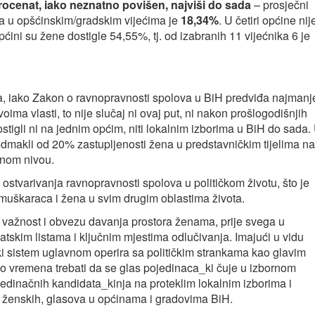
rocenat, iako neznatno povišen, najviši
do sada
– prosječni
na u opšćinskim/gradskim vijećima je
18,34%
. U četiri općine nij
ćini su žene dostigle 54,55%, tj. od izabranih 11 vijećnika 6 je
a, iako Zakon o ravnopravnosti spolova u BiH predviđa najmanj
oima vlasti, to nije slučaj ni ovaj put, ni nakon prošlogodišnjih
ostigli ni na jednim općim, niti lokalnim izborima u BiH do sada.
dmakli od 20% zastupljenosti žena u predstavničkim tijelima na
lnom nivou.
 ostvarivanja ravnopravnosti spolova u političkom životu, što je
 muškaraca i žena u svim drugim oblastima života.
u važnost i obvezu davanja prostora ženama, prije svega u
datskim listama i ključnim mjestima odlučivanja. Imajući u vidu
i sistem uglavnom operira sa političkim strankama kao glavim
ugo vremena trebati da se glas pojedinaca_ki čuje u izbornom
ojedinačnih kandidata_kinja na proteklim lokalnim izborima i
vo ženskih, glasova u općinama i gradovima BiH.