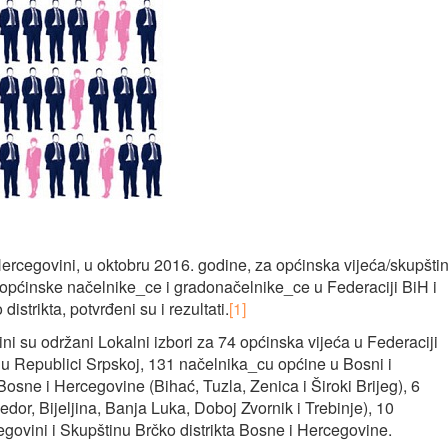
ercegovini, u oktobru 2016. godine, za općinska vijeća/skupšti
 općinske načelnike_ce i gradonačelnike_ce u Federaciji BiH i
istrikta, potvrđeni su i rezultati.
[1]
i su održani Lokalni izbori za 74 općinska vijeća u Federaciji
u Republici Srpskoj, 131 načelnika_cu općine u Bosni i
Bosne i Hercegovine (Bihać, Tuzla, Zenica i Široki Brijeg), 6
dor, Bijeljina, Banja Luka, Doboj Zvornik i Trebinje), 10
ovini i Skupštinu Brčko distrikta Bosne i Hercegovine.