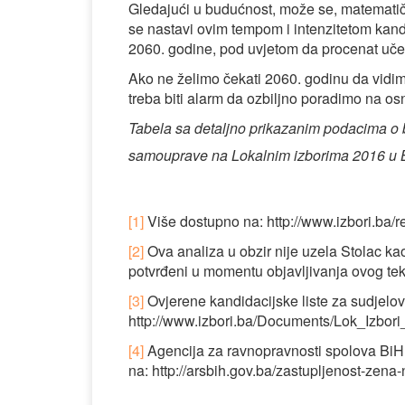
Gledajući u budućnost, može se, matematič
se nastavi ovim tempom i intenzitetom kandi
2060. godine, pod uvjetom da procenat uče
Ako ne želimo čekati 2060. godinu da vidi
treba biti alarm da ozbiljno poradimo na os
Tabela sa detaljno prikazanim podacima o 
samouprave na Lokalnim izborima 2016 u 
[1]
Više dostupno na: http://www.izbori.ba/
[2]
Ova analiza u obzir nije uzela Stolac kao 
potvrđeni u momentu objavljivanja ovog tek
[3]
Ovjerene kandidacijske liste za sudjelo
http://www.izbori.ba/Documents/Lok_Izbori
[4]
Agencija za ravnopravnosti spolova BiH
na: http://arsbih.gov.ba/zastupljenost-zena