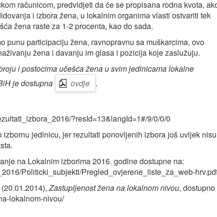
kom računicom, predvidjeti da će se propisana rodna kvota, ak
dovanja i izbora žena, u lokalnim organima vlasti ostvariti tek
šća žena raste za 1-2 procenta, kao do sada.
mo punu participaciju žena, ravnopravnu sa muškarcima, ovo
naživanju žena i davanju im glasa i pozicija koje zaslužuju.
broju i postocima učešća žena u svim jedinicama lokalne
BiH je dostupna
ovdje
.
rezultati_izbora_2016/?resId=13&langId=1#/9/0/0/0
izbornu jedinicu, jer rezultati ponovljenih izbora još uvijek nisu
sta.
vanje na Lokalnim izborima 2016. godine dostupne na:
_2016/Politicki_subjekti/Pregled_ovjerene_liste_za_web-hrv.pd
 (20.01.2014),
Zastupljenost žena na lokalnom nivou
, dostupno
-na-lokalnom-nivou/