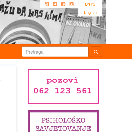
B/H/S
English
e