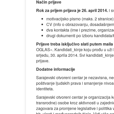
Način prijave
Rok za prijem prijava je 26. april 2014.
i s
motivacijsko pismo (maks. 2 stranice)
CV (info o obrazovanju, dosadašnjem r
dva kontakta (ime i prezime, organizac
drugi dokumenti po izboru kandidata/k
Prijave treba isključivo slati putem maila
OGLAS». Kandidati_kinje koju prođu u uži kr
srijedu, 30. aprila 2014. Svi kandidati_kin
prijave.
Dodatne informacije
Sarajevski otvoreni centar je nezavisna, n
poštivanje ljudskih prava i smanjenje nivoa
identiteta.
Sarajevski otvoreni centar je organizacija 
transrodne) osobe kroz aktivnosti u zajedn
zagovara za promjene legislative i politika 
bh. vlasti i međunarodnih tijela. Vidi više