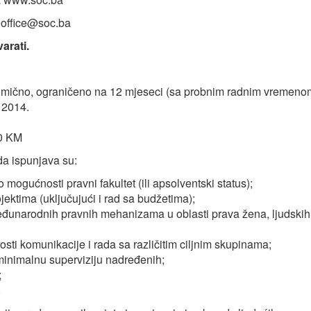
a
office@soc.ba
arati.
dmično, ograničeno na 12 mjeseci (sa probnim radnim vremeno
a 2014.
00 KM
da ispunjava su:
 mogućnosti pravni fakultet (ili apsolventski status);
jektima (uključujući i rad sa budžetima);
đunarodnih pravnih mehanizama u oblasti prava žena, ljudskih
sti komunikacije i rada sa različitim ciljnim skupinama;
minimalnu superviziju nadređenih;
;
.