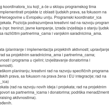
og koordinatora_icu koji_a će u sklopu programskog tima
plementirati projekte iz oblasti ljudskih prava, sa fokusom na
i Hercegovine u Evropsku uniju. Programski koordinator_ica
jekata. Pozicija podrazumijeva kreativni rad na razvoju progra
(npr. treninzi, javne kampanje, izrada izvještaja o stanju ljudsk
ad sa različitim partnerima_cama i vanjskim saradnicima_ama.
a (planiranje i implementacija projektnih aktivnosti; upravljanj
 rad sa projektnim saradnicima_ama i partnerima_cama;
vnosti i programa u cjelini; izvještavanje donatorima i
vnosti).
eškom planiranju; kreativni rad na razvoju specifičnih programa
udskih prava, sa fokusom na prava žena i EU integracije; rad na
a_ica)
ekata (rad na razvoju novih ideja i projekata; rad na projektnim
regovori sa partnerima_icama i donatorima; podrška menadžment
aising aktivnostima).
ređenih.