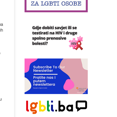
ma
ih
e
u