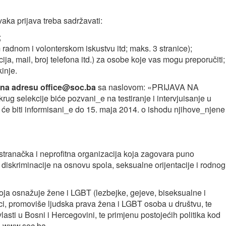
vaka prijava treba sadržavati:
;
adnom i volonterskom iskustvu itd; maks. 3 stranice);
ija, mail, broj telefona itd.) za osobe koje vas mogu preporučiti;
inje.
 na adresu office
@
soc.ba
sa naslovom: «PRIJAVA NA
ug selekcije biće pozvani_e na testiranje i intervjuisanje u
je će biti informisani_e do 15. maja 2014. o ishodu njihove_njene
estranačka i neprofitna organizacija koja zagovara puno
 diskriminacije na osnovu spola, seksualne orijentacije i rodnog
koja osnažuje žene i LGBT (lezbejke, gejeve, biseksualne i
ici, promoviše ljudska prava žena i LGBT osoba u društvu, te
vlasti u Bosni i Hercegovini, te primjenu postojećih politika kod
 na www.soc.ba