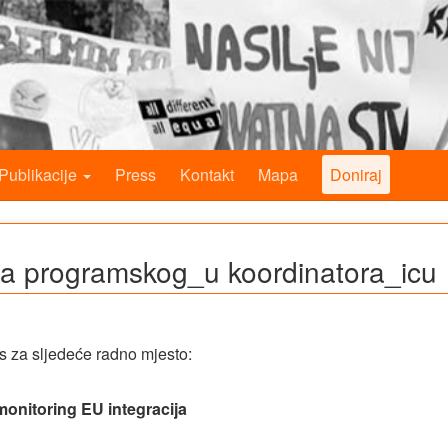
Publikacije
Press
Kontakt
Mapa
Doniraj
a programskog_u koordinatora_icu
s za sljedeće radno mjesto:
 monitoring EU integracija