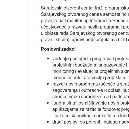
Sarajevski otvoreni centar traži programsk
Sarajevskog otvorenog centra samostalno im
prava žena i monitoring integracija Bosne 
učestvovaće u razvoju novih programa i pro
u oblasti rada Sarajevskog otvorenog centra 
prava i slično), upravljanju projektima i r
Poslovni zadaci
vođenje postojećih programa i projekat
projektnim budžetima; angažovanje i
monitoring i evaluacija projektnih akti
menadžmentu; promocija projekta u ja
razvoj novih programa (učešće u strat
zagovaranja i outreach-a u oblasti lj
širenju mreže saradnika_ca i partner
fundraising i osmišljavanje novih proj
aplikacijama za različite fondove; p
i ostalim članovima_cama tima u fundr
drugi poslovi po potrebi i nalogu nad