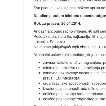
Sva pitanja u vezi oglasa možete uputiti n
Na pitanja putem telefona nećemo odgov
Rok za prijavu: 26.04.2014.
Angažman: puno radno vrijeme, 40 sati se
Početak rada: što prije, najkasnije 15. maj
Lokacija: Sarajevo
Neto plata (uključujući topli obrok): ca. 10
Minimalni uslovi koje kandidat_kinja treba 
završen fakultet društvenog smjera, po
minimalno iskustvo na upravljanju pro
osnovno poznavanje nacionalnih i me
prava i EU integracija;
organizacijske sposobnosti i sposobno
izražene sposobnosti rada u timu uz 
odlično poznavanje rada na računaru
odlično poznavanje engleskog jezika