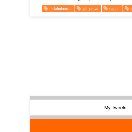
diskriminacija
lgbt prava
napad
My Tweets