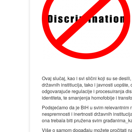
Ovaj slučaj, kao i svi slični koji su se desil
državnih institiucija, tako i javnosti uopšte
odgovarajuće regulacije i procesuiranja disk
identiteta, te smanjenja homofobije i transfo
Podsjećamo da je BiH u svim relevantnim m
nespremnosti i inertnosti državnih instituc
ona trebala biti pružena svim građanima_
Više o samom događaju možete pročitati 