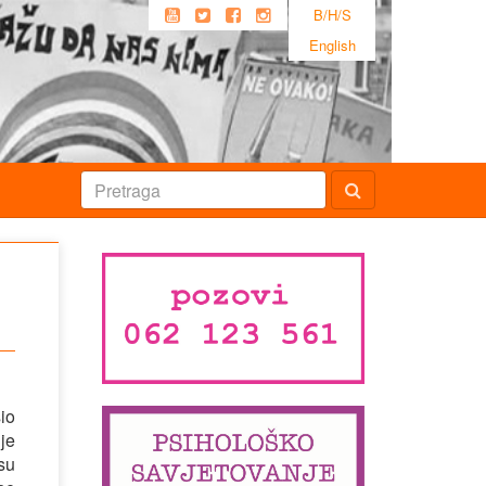
B/H/S
English
io
je
su