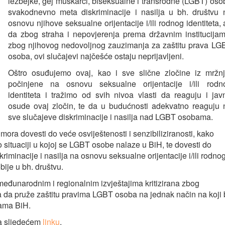
lezbejke, gej muškarci, biseksualne i transrodne (LGBT) oso
svakodnevno meta diskriminacije i nasilja u bh. društvu 
osnovu njihove seksualne orijentacije i/ili rodnog identiteta, a
da zbog straha i nepovjerenja prema državnim institucijam
zbog njihovog nedovoljnog zauzimanja za zaštitu prava LG
osoba, ovi slučajevi najčešće ostaju neprijavljeni.
Oštro osuđujemo ovaj, kao i sve slične zločine iz mržnj
počinjene na osnovu seksualne orijentacije i/ili rodn
identiteta i tražimo od svih nivoa vlasti da reaguju i jav
osude ovaj zločin, te da u budućnosti adekvatno reaguju 
sve slučajeve diskriminacije i nasilja nad LGBT osobama.
i, mora dovesti do veće osviještenosti i senzibiliziranosti, kako
, o situaciji u kojoj se LGBT osobe nalaze u BiH, te dovesti do
riminacije i nasilja na osnovu seksualne orijentacije i/ili rodno
bije u bh. društvu.
eđunarodnim i regionalnim izvještajima kritizirana zbog
ija da pruže zaštitu pravima LGBT osoba na jednak način na koji 
kama BiH.
na sljedećem
linku
.