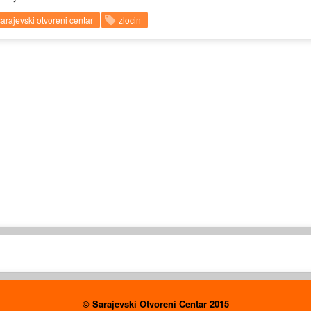
sarajevski otvoreni centar
zlocin
© Sarajevski Otvoreni Centar 2015