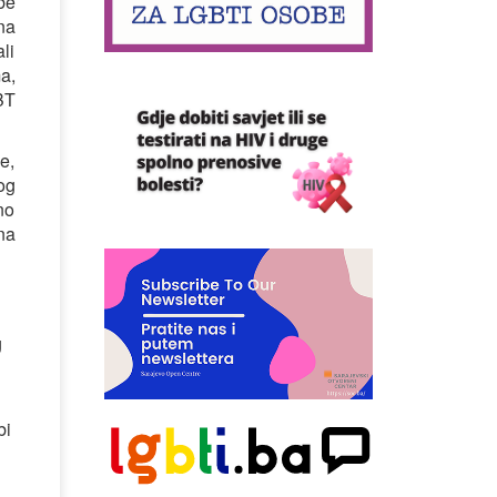
be
na
li
a,
BT
e,
og
no
na
g
bi