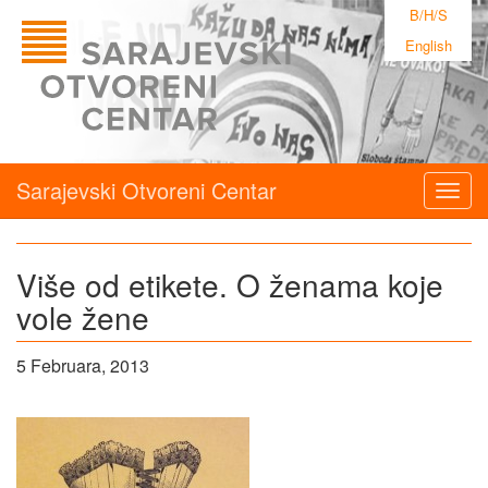
B/H/S
English
Sarajevski Otvoreni Centar
Togg
navig
Više od etikete. O ženama koje
vole žene
5 Februara, 2013