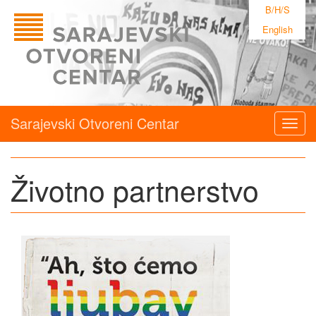
B/H/S
English
Sarajevski Otvoreni Centar
Togg
navig
Životno partnerstvo