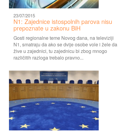
23/07/2015
N1: Zajednice istospolnih parova nisu
prepoznate u zakonu BiH
Gosti regionalne teme Novog dana, na televiziji
N1, smatraju da ako se dvije osobe vole i žele da
žive u zajednici, tu zajednicu bi zbog mnogo
različitih razloga trebalo pravno...