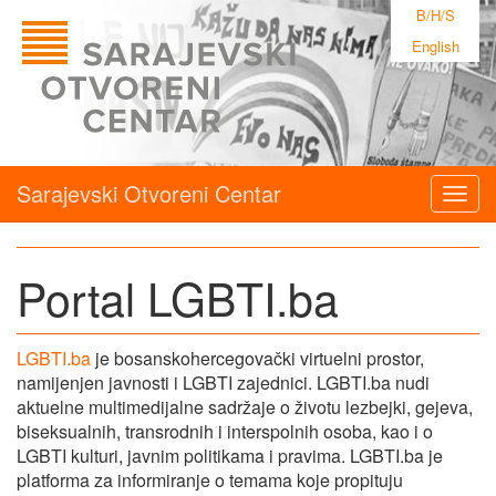
B/H/S
English
Sarajevski Otvoreni Centar
Togg
navig
Portal LGBTI.ba
LGBTI.ba
je bosanskohercegovački virtuelni prostor,
namijenjen javnosti i LGBTI zajednici. LGBTI.ba nudi
aktuelne multimedijalne sadržaje o životu lezbejki, gejeva,
biseksualnih, transrodnih i interspolnih osoba, kao i o
LGBTI kulturi, javnim politikama i pravima. LGBTI.ba je
platforma za informiranje o temama koje propituju