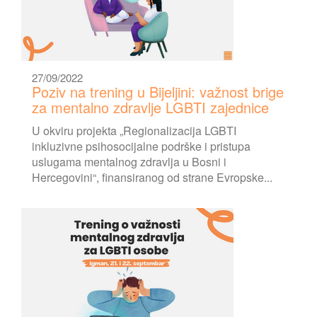
27/09/2022
Poziv na trening u Bijeljini: važnost brige
za mentalno zdravlje LGBTI zajednice
U okviru projekta „Regionalizacija LGBTI
inkluzivne psihosocijalne podrške i pristupa
uslugama mentalnog zdravlja u Bosni i
Hercegovini“, finansiranog od strane Evropske...