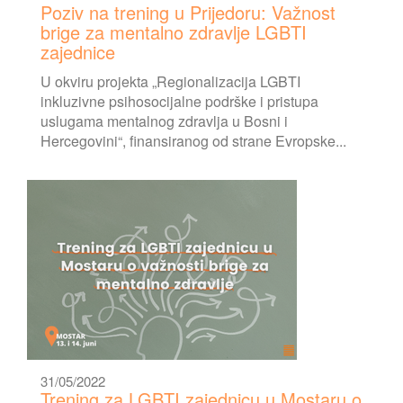
Poziv na trening u Prijedoru: Važnost
brige za mentalno zdravlje LGBTI
zajednice
U okviru projekta „Regionalizacija LGBTI
inkluzivne psihosocijalne podrške i pristupa
uslugama mentalnog zdravlja u Bosni i
Hercegovini“, finansiranog od strane Evropske...
31/05/2022
Trening za LGBTI zajednicu u Mostaru o