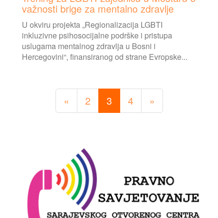
važnosti brige za mentalno zdravlje
U okviru projekta „Regionalizacija LGBTI
inkluzivne psihosocijalne podrške i pristupa
uslugama mentalnog zdravlja u Bosni i
Hercegovini“, finansiranog od strane Evropske...
«
2
3
4
»