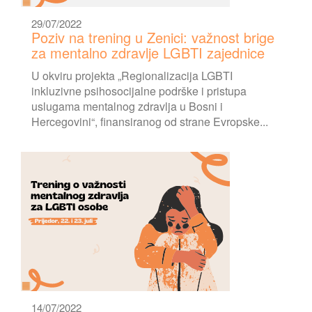
29/07/2022
Poziv na trening u Zenici: važnost brige
za mentalno zdravlje LGBTI zajednice
U okviru projekta „Regionalizacija LGBTI
inkluzivne psihosocijalne podrške i pristupa
uslugama mentalnog zdravlja u Bosni i
Hercegovini“, finansiranog od strane Evropske...
14/07/2022