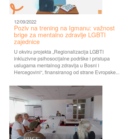
12/09/2022
Poziv na trening na Igmanu: važnost
brige za mentalno zdravlje LGBTI
zajednice
U okviru projekta „Regionalizacija LGBTI
inkluzivne psihosocijalne podrške i pristupa
uslugama mentalnog zdravlja u Bosni i
Hercegovini“, finansiranog od strane Evropske...