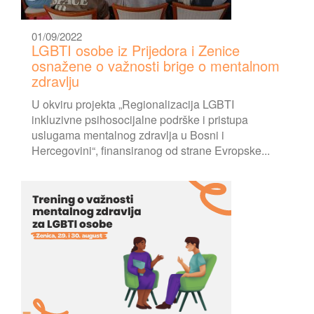
01/09/2022
LGBTI osobe iz Prijedora i Zenice
osnažene o važnosti brige o mentalnom
zdravlju
U okviru projekta „Regionalizacija LGBTI
inkluzivne psihosocijalne podrške i pristupa
uslugama mentalnog zdravlja u Bosni i
Hercegovini“, finansiranog od strane Evropske...