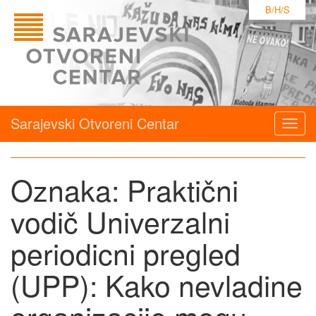
B/H/S
Sarajevski Otvoreni Centar
Togg
navig
Oznaka:
Praktični
vodič Univerzalni
periodicni pregled
(UPP): Kako nevladine