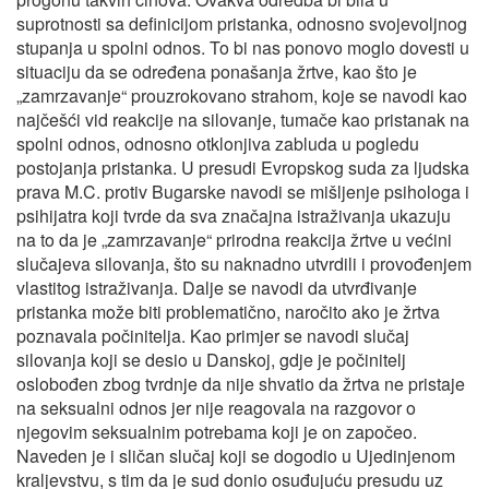
suprotnosti sa definicijom pristanka, odnosno svojevoljnog
stupanja u spolni odnos. To bi nas ponovo moglo dovesti u
situaciju da se određena ponašanja žrtve, kao što je
„zamrzavanje“ prouzrokovano strahom, koje se navodi kao
najčešći vid reakcije na silovanje, tumače kao pristanak na
spolni odnos, odnosno otklonjiva zabluda u pogledu
postojanja pristanka. U presudi Evropskog suda za ljudska
prava M.C. protiv Bugarske navodi se mišljenje psihologa i
psihijatra koji tvrde da sva značajna istraživanja ukazuju
na to da je „zamrzavanje“ prirodna reakcija žrtve u većini
slučajeva silovanja, što su naknadno utvrdili i provođenjem
vlastitog istraživanja. Dalje se navodi da utvrđivanje
pristanka može biti problematično, naročito ako je žrtva
poznavala počinitelja. Kao primjer se navodi slučaj
silovanja koji se desio u Danskoj, gdje je počinitelj
oslobođen zbog tvrdnje da nije shvatio da žrtva ne pristaje
na seksualni odnos jer nije reagovala na razgovor o
njegovim seksualnim potrebama koji je on započeo.
Naveden je i sličan slučaj koji se dogodio u Ujedinjenom
kraljevstvu, s tim da je sud donio osuđujuću presudu uz