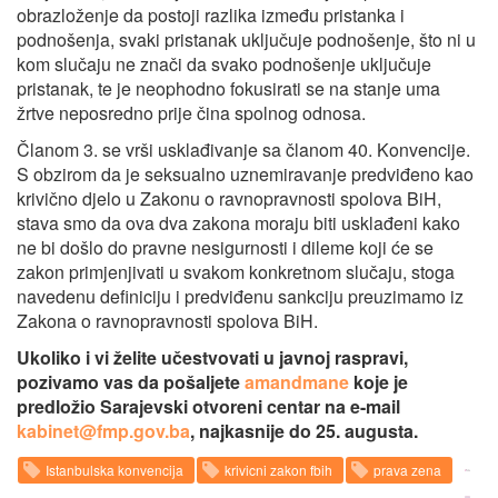
obrazloženje da postoji razlika između pristanka i
podnošenja, svaki pristanak uključuje podnošenje, što ni u
kom slučaju ne znači da svako podnošenje uključuje
pristanak, te je neophodno fokusirati se na stanje uma
žrtve neposredno prije čina spolnog odnosa.
Članom 3. se vrši usklađivanje sa članom 40. Konvencije.
S obzirom da je seksualno uznemiravanje predviđeno kao
krivično djelo u Zakonu o ravnopravnosti spolova BiH,
stava smo da ova dva zakona moraju biti usklađeni kako
ne bi došlo do pravne nesigurnosti i dileme koji će se
zakon primjenjivati u svakom konkretnom slučaju, stoga
navedenu definiciju i predviđenu sankciju preuzimamo iz
Zakona o ravnopravnosti spolova BiH.
Ukoliko i vi želite učestvovati u javnoj raspravi,
pozivamo vas da pošaljete
amandmane
koje je
predložio Sarajevski otvoreni centar na e-mail
kabinet@fmp.gov.ba
, najkasnije do 25. augusta.
Istanbulska konvencija
krivicni zakon fbih
prava zena