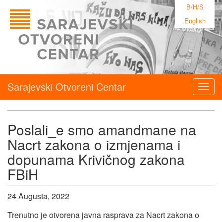
B/H/S
English
Sarajevski Otvoreni Centar
Togg
navig
Poslali_e smo amandmane na
Nacrt zakona o izmjenama i
dopunama Krivičnog zakona
FBiH
24 Augusta, 2022
Trenutno je otvorena javna rasprava za Nacrt zakona o