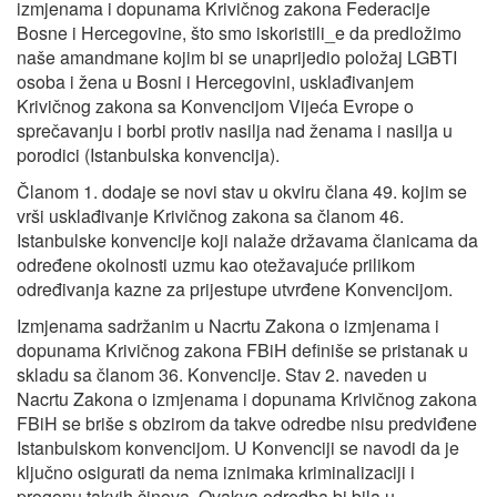
izmjenama i dopunama Krivičnog zakona Federacije
Bosne i Hercegovine, što smo iskoristili_e da predložimo
naše amandmane kojim bi se unaprijedio položaj LGBTI
osoba i žena u Bosni i Hercegovini, usklađivanjem
Krivičnog zakona sa Konvencijom Vijeća Evrope o
sprečavanju i borbi protiv nasilja nad ženama i nasilja u
porodici (Istanbulska konvencija).
Članom 1. dodaje se novi stav u okviru člana 49. kojim se
vrši usklađivanje Krivičnog zakona sa članom 46.
Istanbulske konvencije koji nalaže državama članicama da
određene okolnosti uzmu kao otežavajuće prilikom
određivanja kazne za prijestupe utvrđene Konvencijom.
Izmjenama sadržanim u Nacrtu Zakona o izmjenama i
dopunama Krivičnog zakona FBiH definiše se pristanak u
skladu sa članom 36. Konvencije. Stav 2. naveden u
Nacrtu Zakona o izmjenama i dopunama Krivičnog zakona
FBiH se briše s obzirom da takve odredbe nisu predviđene
Istanbulskom konvencijom. U Konvenciji se navodi da je
ključno osigurati da nema iznimaka kriminalizaciji i
progonu takvih činova. Ovakva odredba bi bila u